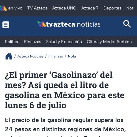
en vivo
TV Azteca
Azteca UNO
Azteca 7
Deportes
Notic
tv azteca
noticias
Política
Finanzas
Salud y Educación
Clima y Medio Ambiente
Azteca Noticias
Finanzas
Nota
¿El primer ‘Gasolinazo’ del
mes? Así queda el litro de
gasolina en México para este
lunes 6 de julio
El precio de la gasolina regular supera los
24 pesos en distintas regiones de México,