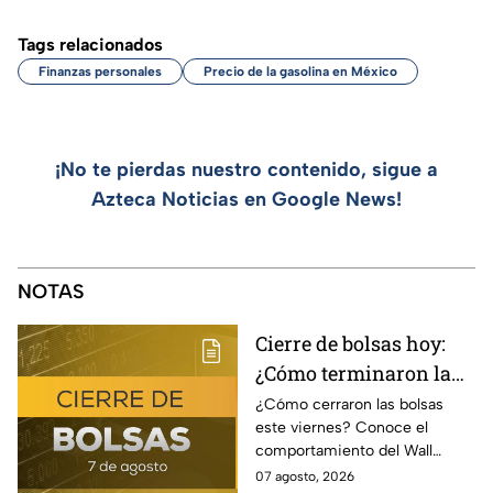
Tags relacionados
Finanzas personales
Precio de la gasolina en México
¡No te pierdas nuestro contenido, sigue a
Azteca Noticias en Google News!
NOTAS
Cierre de bolsas hoy:
¿Cómo terminaron la
BMV y el Wall Street
¿Cómo cerraron las bolsas
este viernes? Conoce el
hoy 7 de agosto
comportamiento del Wall
Street y de la BMV, así como el
07 agosto, 2026