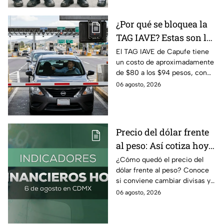
¿Por qué se bloquea la
TAG IAVE? Estas son las
razones por las que no
El TAG IAVE de Capufe tiene
un costo de aproximadamente
pasa en la caseta
de $80 a los $94 pesos, con
IVA incluido; te compartimos
06 agosto, 2026
las razones por las que podría
bloquearse.
Precio del dólar frente
al peso: Así cotiza hoy 6
de agosto 2026
¿Cómo quedó el precio del
dólar frente al peso? Conoce
si conviene cambiar divisas y
cómo el flujo en el estrecho de
06 agosto, 2026
Ormuz afecta al precio del
petróleo.