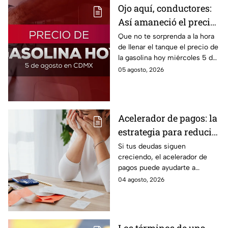
Ojo aquí, conductores:
Así amaneció el precio
de la gasolina HOY
Que no te sorprenda a la hora
de llenar el tanque el precio de
la gasolina hoy miércoles 5 de
agosto 2026; aquí te dejamos
05 agosto, 2026
la lista de costos estado por
estado.
Acelerador de pagos: la
estrategia para reducir
tus deudas más rápido
Si tus deudas siguen
creciendo, el acelerador de
y recuperar el control
pagos puede ayudarte a
de tus finanzas
ordenar tus finanzas, priorizar
04 agosto, 2026
pagos y avanzar hacia una
mayor tranquilidad económica.