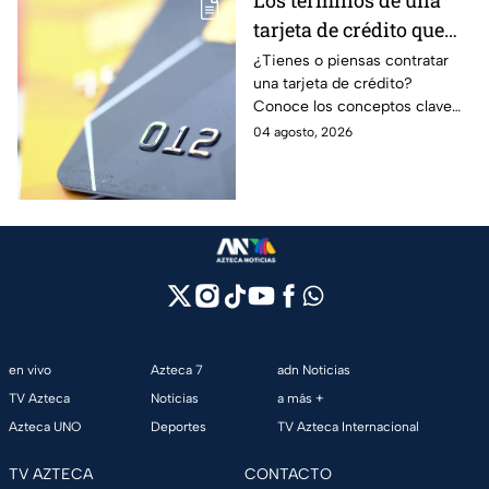
Los términos de una
tarjeta de crédito que
debes entender para
¿Tienes o piensas contratar
una tarjeta de crédito?
evitar deudas
Conoce los conceptos clave
como CAT, fecha de corte,
04 agosto, 2026
pago mínimo e intereses para
evitar dudas.
en vivo
Azteca 7
adn Noticias
TV Azteca
Noticias
a más +
Azteca UNO
Deportes
TV Azteca Internacional
TV AZTECA
CONTACTO