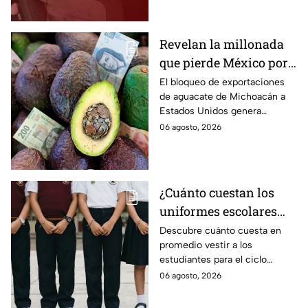
estado por estado.
Revelan la millonada
que pierde México por
el bloqueo de Estados
El bloqueo de exportaciones
de aguacate de Michoacán a
Unidos al aguate de
Estados Unidos genera
Michoacán
pérdidas millonarias.
06 agosto, 2026
¿Cuánto cuestan los
uniformes escolares
para el regreso a clases
Descubre cuánto cuesta en
promedio vestir a los
2026, según su grado?
estudiantes para el ciclo
escolar 2026-2027 y consejos
06 agosto, 2026
prácticos para ahorrar en los
uniformes escolares.