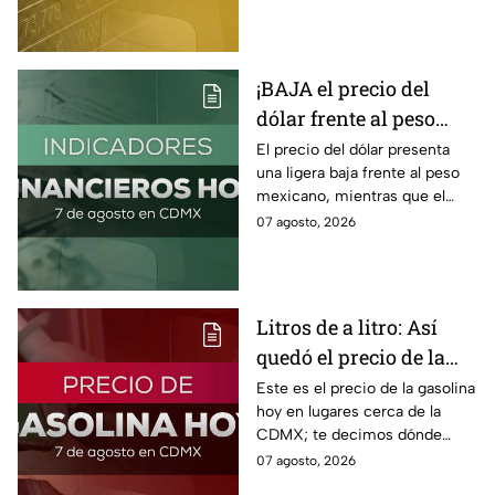
precio de venta y compra del
dólar.
¡BAJA el precio del
dólar frente al peso
hoy! Así quedó este
El precio del dólar presenta
una ligera baja frente al peso
viernes 7 de agosto
mexicano, mientras que el
2026
petróleo también presenta una
07 agosto, 2026
caída este viernes 7 de agosto
2026.
Litros de a litro: Así
quedó el precio de la
gasolina HOY
Este es el precio de la gasolina
hoy en lugares cerca de la
CDMX; te decimos dónde
encontrarla más barata este
07 agosto, 2026
viernes 7 de agosto 2026,