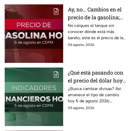
Ay, no... Cambios en el
precio de la gasolina;
así quedó HOY
No cargues el tanque sin
conocer dónde está más
barato; este es el precio de la
gasolina para hoy jueves 6 de
06 agosto, 2026
agosto 2026 sin afectar tu
bolsillo.
¿Qué está pasando con
el precio del dólar hoy
miércoles 5 de agosto
¿Busca cambiar divisas? Así
amanece el tipo de cambio
2026?
hoy 5 de agosto 2026;
consulta el precio del dólar
05 agosto, 2026
este miércoles y conoce si es
conveniente comprar.