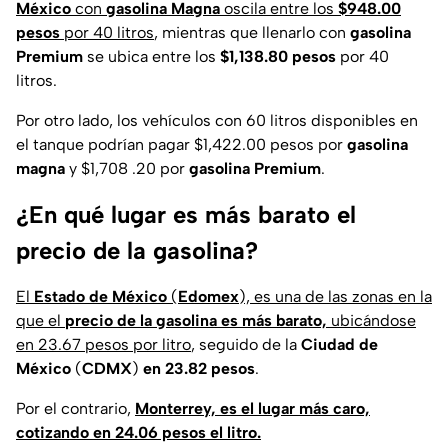
México
con
gasolina Magna
oscila entre los
$948.00
pesos
por 40 litros
, mientras que llenarlo con
gasolina
Premium
se ubica entre los
$1,138.80 pesos
por 40
litros.
Por otro lado, los vehículos con 60 litros disponibles en
el tanque podrían pagar $1,422.00 pesos por
gasolina
magna
y $1,708 .20 por
gasolina Premium
.
¿En qué lugar es más barato el
precio de la gasolina?
El
Estado de México
(
Edomex
), es una de las zonas en la
que el
precio de la gasolina es más barato,
ubicándose
en 23.67 pesos por litro
, seguido de la
Ciudad de
México
(
CDMX
)
en 23.82 pesos
.
Por el contrario,
Monterrey, es el lugar más caro,
cotizando en 24.06 pesos el litro.