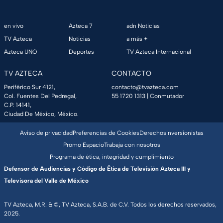
en vivo
Azteca 7
adn Noticias
TV Azteca
Noticias
a más +
Azteca UNO
Deportes
TV Azteca Internacional
TV AZTECA
CONTACTO
Periférico Sur 4121,
contacto@tvazteca.com
Col. Fuentes Del Pedregal,
55 1720 1313
| Conmutador
C.P. 14141,
Ciudad De México, México.
Aviso de privacidad
Preferencias de Cookies
Derechos
Inversionistas
Promo Espacio
Trabaja con nosotros
Programa de ética, integridad y cumplimiento
Defensor de Audiencias y Código de Ética de Televisión Azteca III y
Televisora del Valle de México
TV Azteca, M.R. & ©, TV Azteca, S.A.B. de C.V. Todos los derechos reservados,
2025.