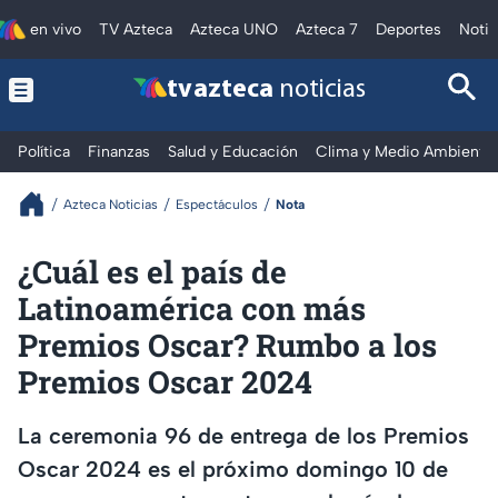
en vivo
TV Azteca
Azteca UNO
Azteca 7
Deportes
Notic
tv azteca
noticias
Política
Finanzas
Salud y Educación
Clima y Medio Ambiente
Azteca Noticias
Espectáculos
Nota
¿Cuál es el país de
Latinoamérica con más
Premios Oscar? Rumbo a los
Premios Oscar 2024
La ceremonia 96 de entrega de los Premios
Oscar 2024 es el próximo domingo 10 de