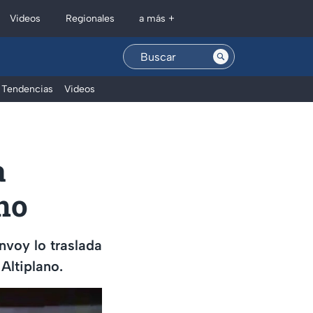
Regionales
Videos
a más +
Tendencias
Videos
a
no
nvoy lo traslada
Altiplano.