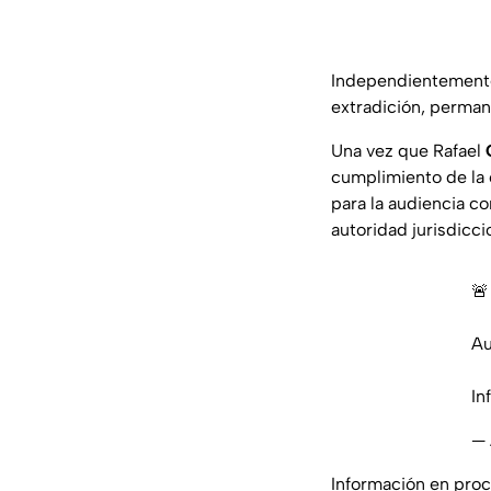
Independientemente 
extradición, perman
Una vez que Rafael
cumplimiento de la o
para la audiencia c
autoridad jurisdicc

Au
In
— 
Información en proce