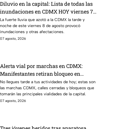
Diluvio en la capital: Lista de todas las
inundaciones en CDMX HOY viernes 7
de agosto
La fuerte lluvia que azotó a la CDMX la tarde y
noche de este viernes 8 de agosto provocó
inundaciones y otras afectaciones.
07 agosto, 2026
Alerta vial por marchas en CDMX:
Manifestantes retiran bloqueo en
Canela y Eje 3 Sur, colonia Granjas
No llegues tarde a tus actividades de hoy; estas son
las marchas CDMX, calles cerradas y bloqueos que
México
tomarán las principales vialidades de la capital.
07 agosto, 2026
Tres jóvenes heridos tras aparatosa