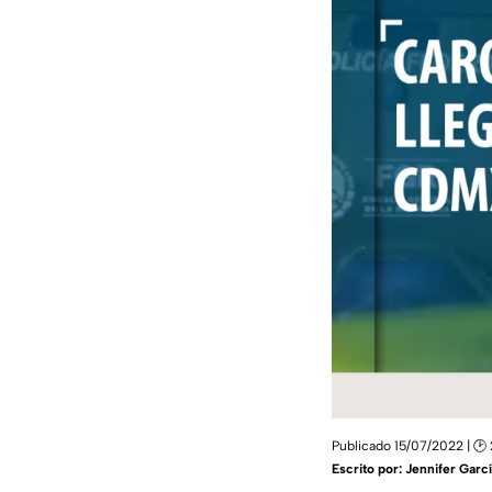
Publicado 15/07/2022 | 🕑
Escrito por:
Jennifer Garc