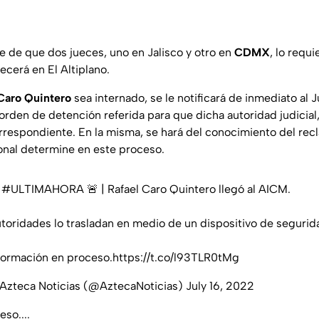
de que dos jueces, uno en Jalisco y otro en
CDMX
, lo requ
ecerá en El Altiplano.
Caro Quintero
sea internado, se le notificará de inmediato al J
rden de detención referida para que dicha autoridad judicial, 
orrespondiente. En la misma, se hará del conocimiento del rec
ional determine en este proceso.

#ULTIMAHORA
🚨 | Rafael Caro Quintero llegó al AICM.
toridades lo trasladan en medio de un dispositivo de segurid
formación en proceso.
https://t.co/l93TLR0tMg
Azteca Noticias (@AztecaNoticias)
July 16, 2022
so....