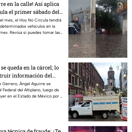
re en la calle! Así aplica
ula el primer sábado del
el mes, el Hoy No Circula tendrá
 determinados vehículos en la
ex. Revisa si puedes tomar las
se queda en la cárcel; lo
truir información del
pa
 Gerrero, Ángel Aguirre se
 Federal del Altiplano, luego de
yer en el Estado de México por el
va técnica de fraude: ¿Te