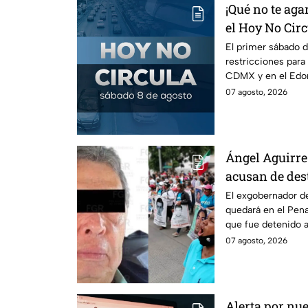
¡Qué no te agar
el Hoy No Circ
mes
El primer sábado d
restricciones para
CDMX y en el Edom
llaves y arrancar.
07 agosto, 2026
Ángel Aguirre 
acusan de des
caso Ayotzina
El exgobernador de
quedará en el Penal
que fue detenido a
caso Ayotzinapa.
07 agosto, 2026
Alerta por nue