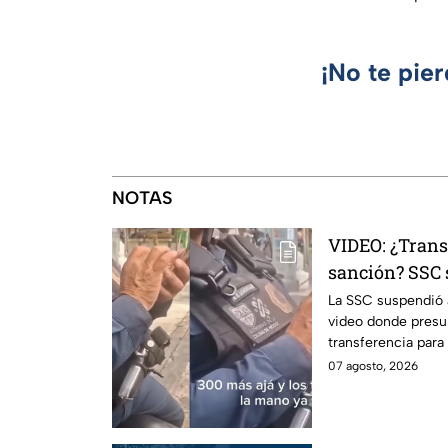
¡No te pie
NOTAS
VIDEO: ¿Trans
sanción? SSC 
investigación
La SSC suspendió a
video donde presu
transferencia para
Internos ya investi
07 agosto, 2026