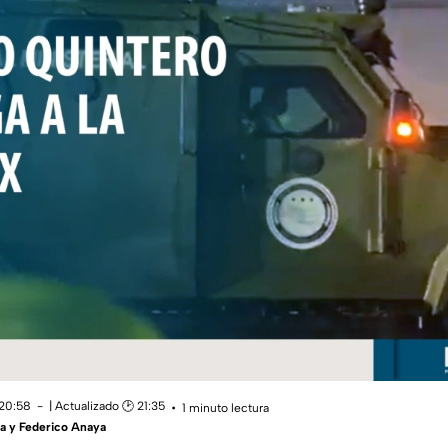
 20:58
| Actualizado 🕑 21:35
1 minuto lectura
ía y Federico Anaya