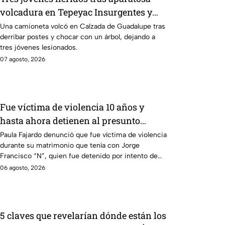
volcadura en Tepeyac Insurgentes y
operativo en la Juárez, mientras
Una camioneta volcó en Calzada de Guadalupe tras
derribar postes y chocar con un árbol, dejando a
dormía
tres jóvenes lesionados.
07 agosto, 2026
Fue víctima de violencia 10 años y
hasta ahora detienen al presunto
agresor: el caso de Paula Fajardo
Paula Fajardo denunció que fue víctima de violencia
durante su matrimonio que tenía con Jorge
Francisco “N”, quien fue detenido por intento de
feminicidio.
06 agosto, 2026
5 claves que revelarían dónde están los