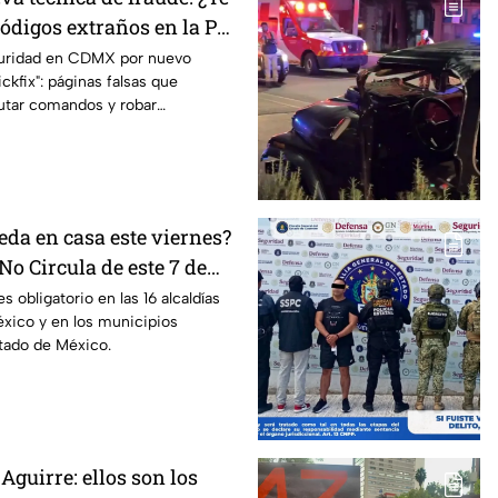
ódigos extraños en la PC?
as ser víctima del
guridad en CDMX por nuevo
ckfix": páginas falsas que
ckfix"
utar comandos y robar
equipo.
eda en casa este viernes?
No Circula de este 7 de
s obligatorio en las 16 alcaldías
xico y en los municipios
tado de México.
Aguirre: ellos son los