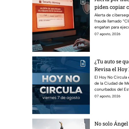
piden copiar c
Cuidado, podrí
Alerta de ciberse
fraude llamado “Cli
peligroso "Cli
engañan para ejec
información de tu 
07 agosto, 2026
¿Tu auto se qu
Revisa el Hoy 
agosto
El Hoy No Circula e
de la Ciudad de Mé
conurbados del Es
07 agosto, 2026
No solo Ángel 