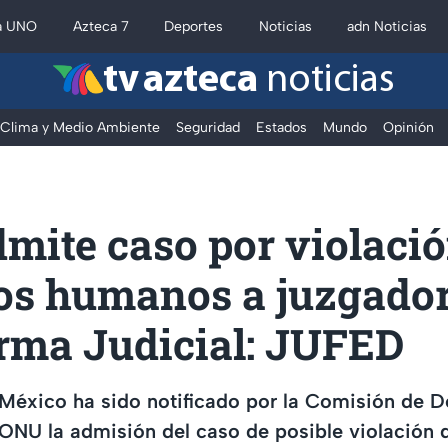
a UNO
Azteca 7
Deportes
Noticias
adn Noticias
tv azteca
noticias
Clima y Medio Ambiente
Seguridad
Estados
Mundo
Opinión
mite caso por violació
os humanos a juzgador
orma Judicial: JUFED
 México ha sido notificado por la Comisión de 
ONU la admisión del caso de posible violación 