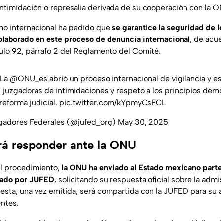
intimidación o represalia derivada de su cooperación con la O
mo internacional ha pedido que
se garantice la seguridad de 
olaborado en este proceso de denuncia internacional
, de acu
culo 92, párrafo 2 del Reglamento del Comité.
La
@ONU_es
abrió un proceso internacional de vigilancia y es
 juzgadoras de intimidaciones y respeto a los principios dem
reforma judicial.
pic.twitter.com/kYpmyCsFCL
gadores Federales (@jufed_org)
May 30, 2025
á responder ante la ONU
l procedimiento,
la ONU ha enviado al Estado mexicano parte
ado por JUFED
, solicitando su respuesta oficial sobre la admi
esta, una vez emitida, será compartida con la JUFED para su a
ntes.