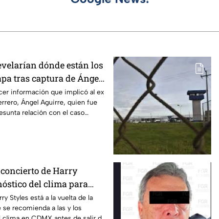
evelarían dónde están los
apa tras captura de Ángel
obernador de Guerrero
er información que implicó al ex
rero, Ángel Aguirre, quien fue
esunta relación con el caso
 concierto de Harry
nóstico del clima para
en CDMX
ry Styles está a la vuelta de la
e se recomienda a las y los
el clima en CDMX antes de salir de