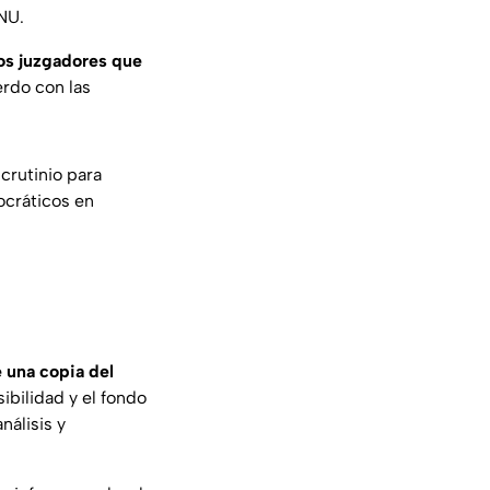
NU.
los juzgadores que
erdo con las
crutinio para
ocráticos en
 una copia del
sibilidad y el fondo
nálisis y