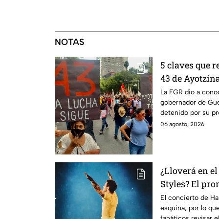
NOTAS
5 claves que r
43 de Ayotzin
Aguirre, ex g
La FGR dio a conoc
gobernador de Guer
detenido por su pr
Ayotzinapa.
06 agosto, 2026
¿Lloverá en el
Styles? El pro
este viernes 
El concierto de Har
esquina, por lo qu
fanáticos revisar 