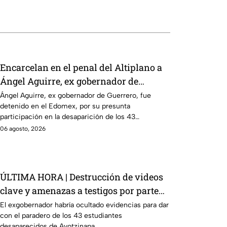
Encarcelan en el penal del Altiplano a
Ángel Aguirre, ex gobernador de
Guerrero por caso Ayotzinapa
Ángel Aguirre, ex gobernador de Guerrero, fue
detenido en el Edomex, por su presunta
participación en la desaparición de los 43
normalistas de Ayotzinapa.
06 agosto, 2026
ÚLTIMA HORA | Destrucción de videos
clave y amenazas a testigos por parte
de exgobernador Ángel Aguirre: FGR
El exgobernador habría ocultado evidencias para dar
con el paradero de los 43 estudiantes
desaparecidos de Ayotzinapa.