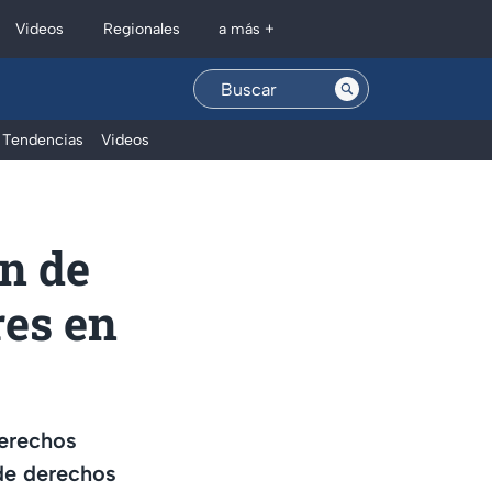
Regionales
Videos
a más +
Tendencias
Videos
n de
es en
Derechos
de derechos