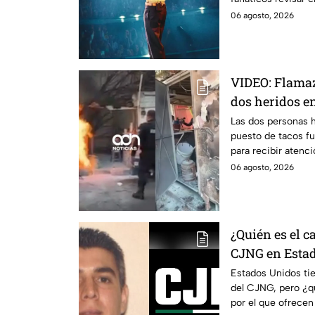
casa.
06 agosto, 2026
VIDEO: Flamaz
dos heridos 
Las dos personas h
puesto de tacos fu
para recibir atenci
peligro.
06 agosto, 2026
¿Quién es el 
CJNG en Esta
Estados Unidos ti
del CJNG, pero ¿
por el que ofrecen