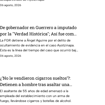
06 agosto, 2026
De gobernador en Guerrero a imputado
por la "Verdad Histórica"; Así fue como
Ángel Aguirre obstruyó la justicia en
La FGR detiene a Ángel Aguirre por el delito de
ocultamiento de evidencia en el caso Ayotzinapa.
caso Ayotzinapa
Esta es la línea del tiempo del caso que ocurrió bajo
su gestión en el estado.
06 agosto, 2026
¿‘No le vendieron cigarros sueltos’?:
Detienen a hombre tras asaltar una
tienda y llevarse más de 30 cajetillas en
El asaltante de 55 años de edad amenazó a la
empleada del establecimiento con un arma de
Iztapalapa
fuego, llevándose cigarros y botellas de alcohol.