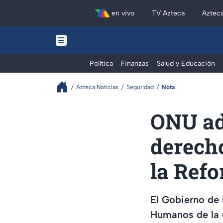
en vivo
TV Azteca
Aztec
Política
Finanzas
Salud y Educación
Azteca Noticias
Seguridad
Nota
ONU ad
derech
la Ref
El Gobierno de
Humanos de la 