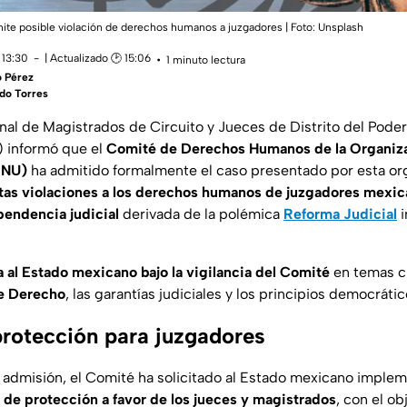
ite posible violación de derechos humanos a juzgadores |
Foto: Unsplash
 13:30
| Actualizado 🕑 15:06
1 minuto lectura
o Pérez
rdo Torres
al de Magistrados de Circuito y Jueces de Distrito del Poder 
) informó que el
Comité de Derechos Humanos de la Organiza
ONU)
ha admitido formalmente el caso presentado por esta or
tas violaciones a los derechos humanos de juzgadores mexi
pendencia judicial
derivada de la polémica
Reforma Judicial
i
a al Estado mexicano bajo la vigilancia del Comité
en temas c
e Derecho
, las garantías judiciales y los principios democrátic
rotección para juzgadores
admisión, el Comité ha solicitado al Estado mexicano implem
de protección a favor de los jueces y magistrados
, con el ob