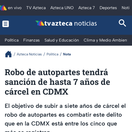
en vivo
TV Azteca
Azteca UNO
Azteca 7
Deportes
Notic
tv azteca
noticias
Política
Finanzas
Salud y Educación
Clima y Medio Ambiente
Azteca Noticias
Política
Nota
Robo de autopartes tendrá
sanción de hasta 7 años de
cárcel en CDMX
El objetivo de subir a siete años de cárcel el
robo de autopartes es combatir este delito
que en la CDMX está entre los cinco que