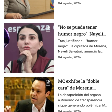
2018
Morena. Estas son las
04 agosto, 2026
polémicas que han marcado su
carrera política desde 2018.
“No se puede tener
humor negro”: Nayeli
Salvatori cancela su
Tras justificar su “humor
negro”, la diputada de Morena,
podcast tras burlas a
Nayeli Salvatori, anunció la
adultos mayores
cancelación de su podcast
04 agosto, 2026
ante la fuerte ola de críticas.
MC exhibe la "doble
cara" de Morena:
desaparece al vigilante
La desaparición del órgano
autónomo de transparencia
y promete más
sigue generando polémica. MC
transparencia
acusó que el Gobierno ahora
04 agosto, 2026