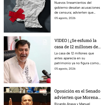
Gobierno podría
Nuevos lineamientos del
gobierno desatan acusaciones
decidir qué es verdad y
de censura; advierten que
qué mentira; advierte
permitirían decidir qué es
05 agosto, 2026
Maru Campos
verdad o mentira y sancionar a
medios críticos.
VIDEO | ¿Se esfumó la
casa de 12 millones de
Noroña? Esto
La casa de 12 millones que
antes aparecía en su
respondió sobre su
patrimonio ya no figura como
declaración
inmueble en su declaración.
05 agosto, 2026
patrimonial 2026
Noroña asegura que todo se
explica por el crédito.
Oposición en el Senado
advierten que Morena
busca silenciar a la
Ricardo Anaya y Manuel