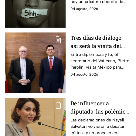
hoy un próximo decreto de
transparencia, en los hechos
04 agosto, 2026
se trata de solapar la opacidad
y vaticina censura.
Tres días de diálogo:
así será la visita del
secretario del Vaticano
Entre diplomacia y fe, el
secretario del Vaticano, Pietro
a México
Parolin, visita México para
reunirse con autoridades y
04 agosto, 2026
abordar temas de la relación
bilateral.
De influencer a
diputada: las polémicas
que han acompañado a
Las declaraciones de Nayeli
Salvatori volvieron a desatar
Nayeli Salvatori desde
críticas y un proceso en