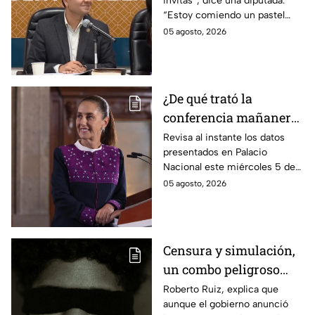
invitas”, dice una diputada.
Presupuesto
“Estoy comiendo un pastel
muy rico”, responde Óscar
05 agosto, 2026
Bautista del PVEM. Así el
actuar de los legisladores en
plena Comisión de
Presupuesto.
¿De qué trató la
conferencia mañanera
este miércoles 5 de
Revisa al instante los datos
presentados en Palacio
agosto? Resumen EN
Nacional este miércoles 5 de
VIVO
agosto. Entérate de los
05 agosto, 2026
acuerdos del gobierno y las
respuestas de la presidente en
vivo.
Censura y simulación,
un combo peligroso
desde el poder a la
Roberto Ruiz, explica que
aunque el gobierno anunció
sociedad