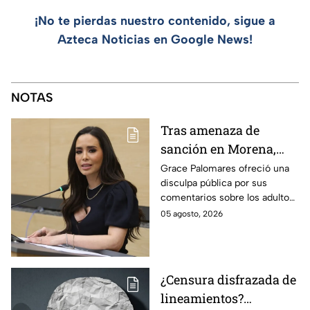
¡No te pierdas nuestro contenido, sigue a
Azteca Noticias en Google News!
NOTAS
Tras amenaza de
sanción en Morena,
Grace Palomares pide
Grace Palomares ofreció una
disculpa pública por sus
perdón a adultos
comentarios sobre los adultos
mayores
mayores y aseguró que acatará
05 agosto, 2026
la resolución de Morena sobre
su futuro político.
¿Censura disfrazada de
lineamientos?