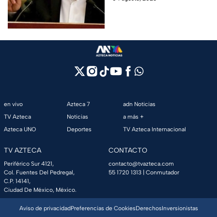
es “juez y parte” en el acceso
a la información.
en vivo
Azteca 7
adn Noticias
TV Azteca
Noticias
a más +
Azteca UNO
Deportes
TV Azteca Internacional
TV AZTECA
CONTACTO
Periférico Sur 4121,
contacto@tvazteca.com
Col. Fuentes Del Pedregal,
55 1720 1313
| Conmutador
C.P. 14141,
Ciudad De México, México.
Aviso de privacidad
Preferencias de Cookies
Derechos
Inversionistas