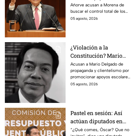
Añorve acusan a Morena de
prensa como en
buscar el control total de los
Venezuela, Cuba y
medios con nuevos
05 agosto, 2026
Nicaragua
lineamientos de censura.
¿Violación a la
Constitución? Mario
Delgado usa la beca
Acusan a Mario Delgado de
propaganda y clientelismo por
Rita Cetina para hacer
promocionar apoyos escolares
propaganda
como un “favor” del gobierno.
05 agosto, 2026
Pastel en sesión: Así
actúan diputados en
Comisión de
“¿Qué comes, Óscar? Que no