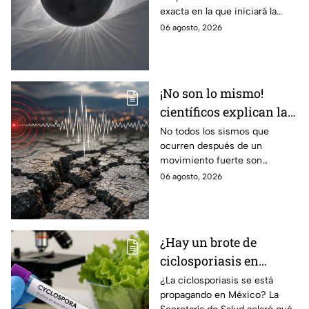
del eclipse solar
exacta en la que iniciará la
cobertura para no perderte de
06 agosto, 2026
este fenómeno astronómico
único.
¡No son lo mismo!
científicos explican las
diferencias entre
No todos los sismos que
ocurren después de un
enjambre sísmico y
movimiento fuerte son
réplicas
réplicas. Científicos explican
06 agosto, 2026
qué es un enjambre sísmico y
qué significa.
¿Hay un brote de
ciclosporiasis en
México? Salud rompe
¿La ciclosporiasis se está
propagando en México? La
el silencio tras 33 casos