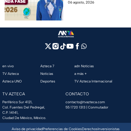
Edomex y asegura el traslado
06 agosto, 2026
cambios de escuela
escolar de tus hijos para el
próximo ciclo escolar.
en vivo
Azteca 7
adn Noticias
TV Azteca
Noticias
a más +
Azteca UNO
Deportes
TV Azteca Internacional
TV AZTECA
CONTACTO
Periférico Sur 4121,
contacto@tvazteca.com
Col. Fuentes Del Pedregal,
55 1720 1313
| Conmutador
C.P. 14141,
Ciudad De México, México.
Aviso de privacidad
Preferencias de Cookies
Derechos
Inversionistas