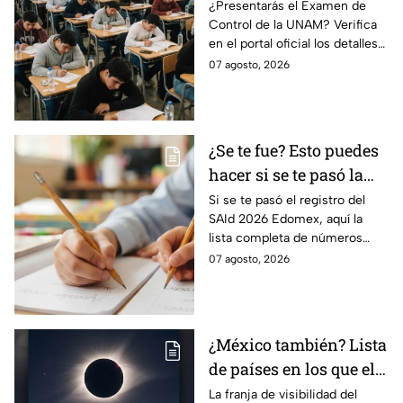
examen de control?
¿Presentarás el Examen de
Control de la UNAM? Verifica
en el portal oficial los detalles
de tu cita y los puntajes
07 agosto, 2026
mínimos requeridos para esta
prueba.
¿Se te fue? Esto puedes
hacer si se te pasó la
fecha de preinscripción
Si se te pasó el registro del
SAId 2026 Edomex, aquí la
SAID Edomex 2026
lista completa de números
telefónicos y correos de
07 agosto, 2026
atención directa por nivel
escolar para solucionarlo.
¿México también? Lista
de países en los que el
12 de agosto se verá el
La franja de visibilidad del