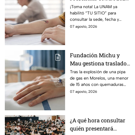
consulta aquí tu sede,
¡Toma nota! La UNAM ya
habilitó “TU SITIO” para
fecha y horario
consultar la sede, fecha y
horario del Examen Control
07 agosto, 2026
Presencial 2026. Revisa aquí
cómo conocer tu cita.
Fundación Michu y
Mau gestiona traslado
a Texas de adolescente
Tras la explosión de una pipa
de gas en Morelos, una menor
herida en explosión de
de 15 años con quemaduras
una pipa de gas en
graves será trasladada a
07 agosto, 2026
Morelos
Galveston, Texas, para recibir
atención urgente.
¿A qué hora consultar
quién presentará