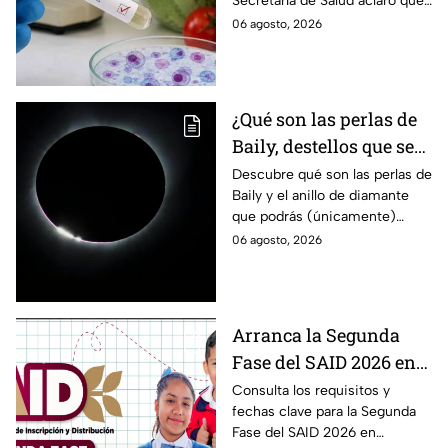
Secretaría de Salud aclaró qué
detectados
ocurre tras la detección de 33
06 agosto, 2026
casos y explicó por qué
descarta un brote.
¿Qué son las perlas de
Baily, destellos que se
podrán ver
Descubre qué son las perlas de
Baily y el anillo de diamante
ÚNICAMENTE durante
que podrás (únicamente)
el eclipse solar 2026 del
observar durante el eclipse
06 agosto, 2026
12 de agosto?
solar 2026 este próximo 12 de
agosto.
Arranca la Segunda
Fase del SAID 2026 en
Edomex para grados
Consulta los requisitos y
fechas clave para la Segunda
intermedios: Fechas
Fase del SAID 2026 en
clave y requisitos para