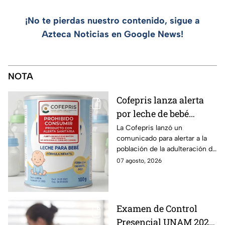
¡No te pierdas nuestro contenido, sigue a
Azteca Noticias en Google News!
NOTA
Cofepris lanza alerta
por leche de bebé
adulterada: ¿Qué marca
La Cofepris lanzó un
comunicado para alertar a la
es y cómo identificarla?
población de la adulteración de
una leche para bebé.
07 agosto, 2026
Examen de Control
Presencial UNAM 2026: