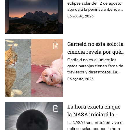
eclipse solar del 12 de agosto
eclipse solar total y en
abarcará la península ibérica,
los que será parcial
por lo que solo podrá
06 agosto, 2026
observarse de manera total en
algunas ciudades.
Garfield no esta solo: la
ciencia revela por qué
los gatos naranjas
Garfield no es el único: los
gatos naranjas tienen fama de
tienen tanta fama de
traviesos y desastrosos. La
hacer "desastres"
ciencia explica qué hay detrás
06 agosto, 2026
de su color y peculiar
reputación.
La hora exacta en que
la NASA iniciará la
transmisión en vivo
La NASA transmitirá en vivo el
eclipse solar: conoce la hora