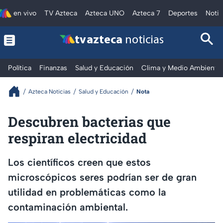
en vivo
TV Azteca
Azteca UNO
Azteca 7
Deportes
Notic
tv azteca
noticias
Política
Finanzas
Salud y Educación
Clima y Medio Ambiente
Azteca Noticias
Salud y Educación
Nota
Descubren bacterias que
respiran electricidad
Los científicos creen que estos
microscópicos seres podrían ser de gran
utilidad en problemáticas como la
contaminación ambiental.