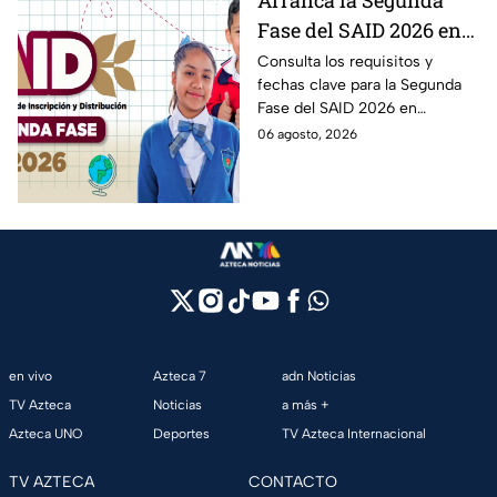
Arranca la Segunda
Fase del SAID 2026 en
Edomex para grados
Consulta los requisitos y
fechas clave para la Segunda
intermedios: Fechas
Fase del SAID 2026 en
clave y requisitos para
Edomex y asegura el traslado
06 agosto, 2026
cambios de escuela
escolar de tus hijos para el
próximo ciclo escolar.
en vivo
Azteca 7
adn Noticias
TV Azteca
Noticias
a más +
Azteca UNO
Deportes
TV Azteca Internacional
TV AZTECA
CONTACTO