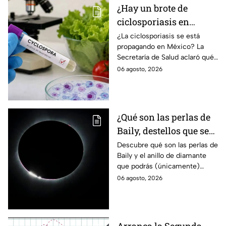
¿Hay un brote de
ciclosporiasis en
México? Salud rompe
¿La ciclosporiasis se está
propagando en México? La
el silencio tras 33 casos
Secretaría de Salud aclaró qué
detectados
ocurre tras la detección de 33
06 agosto, 2026
casos y explicó por qué
descarta un brote.
¿Qué son las perlas de
Baily, destellos que se
podrán ver
Descubre qué son las perlas de
Baily y el anillo de diamante
ÚNICAMENTE durante
que podrás (únicamente)
el eclipse solar 2026 del
observar durante el eclipse
06 agosto, 2026
12 de agosto?
solar 2026 este próximo 12 de
agosto.