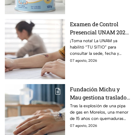
Examen de Control
Presencial UNAM 2026:
consulta aquí tu sede,
¡Toma nota! La UNAM ya
habilitó “TU SITIO” para
fecha y horario
consultar la sede, fecha y
horario del Examen Control
07 agosto, 2026
Presencial 2026. Revisa aquí
cómo conocer tu cita.
Fundación Michu y
Mau gestiona traslado
a Texas de adolescente
Tras la explosión de una pipa
de gas en Morelos, una menor
herida en explosión de
de 15 años con quemaduras
una pipa de gas en
graves será trasladada a
07 agosto, 2026
Morelos
Galveston, Texas, para recibir