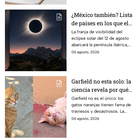
¿México también? Lista
de países en los que el
12 de agosto se verá el
La franja de visibilidad del
eclipse solar del 12 de agosto
eclipse solar total y en
abarcará la península ibérica,
los que será parcial
por lo que solo podrá
06 agosto, 2026
observarse de manera total en
algunas ciudades.
Garfield no esta solo: la
ciencia revela por qué
los gatos naranjas
Garfield no es el único: los
gatos naranjas tienen fama de
tienen tanta fama de
traviesos y desastrosos. La
hacer "desastres"
ciencia explica qué hay detrás
06 agosto, 2026
de su color y peculiar
reputación.