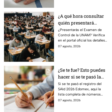
atención urgente.
¿A qué hora consultar
quién presentará
examen de control?
¿Presentarás el Examen de
Control de la UNAM? Verifica
en el portal oficial los detalles
de tu cita y los puntajes
07 agosto, 2026
mínimos requeridos para esta
prueba.
¿Se te fue? Esto puedes
hacer si se te pasó la
fecha de preinscripción
Si se te pasó el registro del
SAId 2026 Edomex, aquí la
SAID Edomex 2026
lista completa de números
telefónicos y correos de
07 agosto, 2026
atención directa por nivel
escolar para solucionarlo.