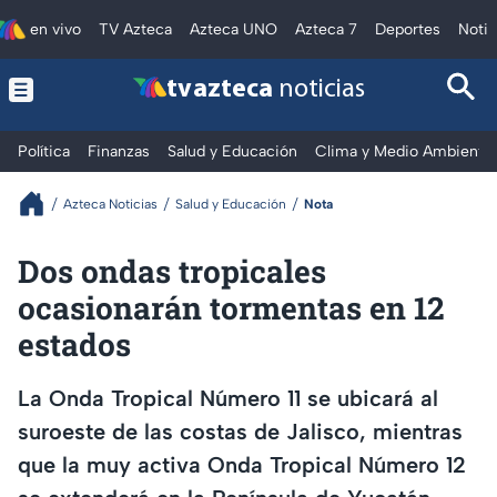
en vivo
TV Azteca
Azteca UNO
Azteca 7
Deportes
Notic
tv azteca
noticias
Política
Finanzas
Salud y Educación
Clima y Medio Ambiente
Azteca Noticias
Salud y Educación
Nota
Dos ondas tropicales
ocasionarán tormentas en 12
estados
La Onda Tropical Número 11 se ubicará al
suroeste de las costas de Jalisco, mientras
que la muy activa Onda Tropical Número 12