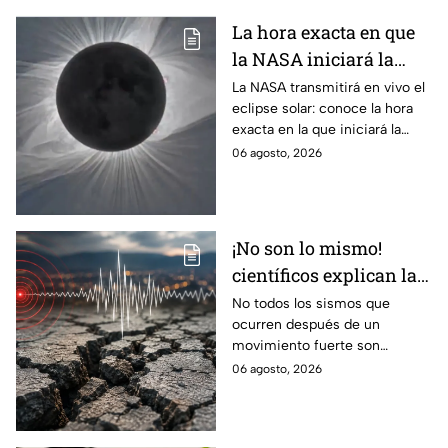
La hora exacta en que
la NASA iniciará la
transmisión en vivo
La NASA transmitirá en vivo el
eclipse solar: conoce la hora
del eclipse solar
exacta en la que iniciará la
cobertura para no perderte de
06 agosto, 2026
este fenómeno astronómico
único.
¡No son lo mismo!
científicos explican las
diferencias entre
No todos los sismos que
ocurren después de un
enjambre sísmico y
movimiento fuerte son
réplicas
réplicas. Científicos explican
06 agosto, 2026
qué es un enjambre sísmico y
qué significa.