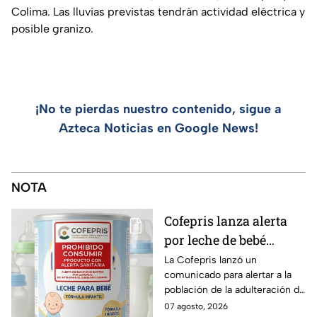
Colima. Las lluvias previstas tendrán actividad eléctrica y
posible granizo.
¡No te pierdas nuestro contenido, sigue a
Azteca Noticias en Google News!
NOTA
Cofepris lanza alerta
por leche de bebé
adulterada: ¿Qué marca
La Cofepris lanzó un
comunicado para alertar a la
es y cómo identificarla?
población de la adulteración de
una leche para bebé.
07 agosto, 2026