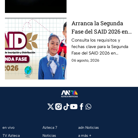
agosto.
Arranca la Segunda
Fase del SAID 2026 en
Edomex para grados
Consulta los requisitos y
fechas clave para la Segunda
intermedios: Fechas
Fase del SAID 2026 en
clave y requisitos para
Edomex y asegura el traslado
06 agosto, 2026
cambios de escuela
escolar de tus hijos para el
próximo ciclo escolar.
en vivo
Azteca 7
adn Noticias
TV Azteca
Noticias
a más +