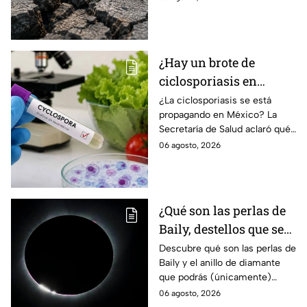
qué es un enjambre sísmico y
qué significa.
¿Hay un brote de
ciclosporiasis en
México? Salud rompe
¿La ciclosporiasis se está
propagando en México? La
el silencio tras 33 casos
Secretaría de Salud aclaró qué
detectados
ocurre tras la detección de 33
06 agosto, 2026
casos y explicó por qué
descarta un brote.
¿Qué son las perlas de
Baily, destellos que se
podrán ver
Descubre qué son las perlas de
Baily y el anillo de diamante
ÚNICAMENTE durante
que podrás (únicamente)
el eclipse solar 2026 del
observar durante el eclipse
06 agosto, 2026
12 de agosto?
solar 2026 este próximo 12 de