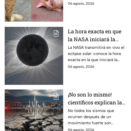
ciencia explica qué hay detrás
06 agosto, 2026
de su color y peculiar
reputación.
La hora exacta en que
la NASA iniciará la
transmisión en vivo
La NASA transmitirá en vivo el
eclipse solar: conoce la hora
del eclipse solar
exacta en la que iniciará la
cobertura para no perderte de
06 agosto, 2026
este fenómeno astronómico
único.
¡No son lo mismo!
científicos explican las
diferencias entre
No todos los sismos que
ocurren después de un
enjambre sísmico y
movimiento fuerte son
réplicas
réplicas. Científicos explican
06 agosto, 2026