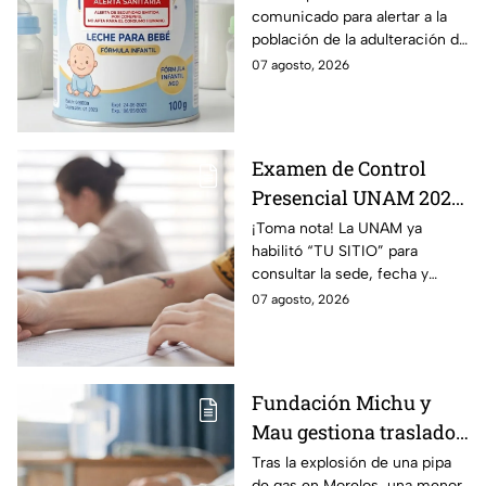
comunicado para alertar a la
es y cómo identificarla?
población de la adulteración de
una leche para bebé.
07 agosto, 2026
Examen de Control
Presencial UNAM 2026:
consulta aquí tu sede,
¡Toma nota! La UNAM ya
habilitó “TU SITIO” para
fecha y horario
consultar la sede, fecha y
horario del Examen Control
07 agosto, 2026
Presencial 2026. Revisa aquí
cómo conocer tu cita.
Fundación Michu y
Mau gestiona traslado
a Texas de adolescente
Tras la explosión de una pipa
de gas en Morelos, una menor