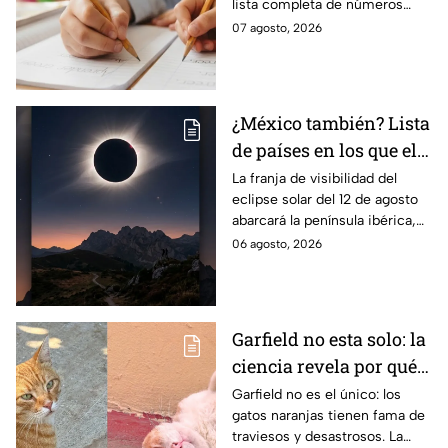
lista completa de números
telefónicos y correos de
07 agosto, 2026
atención directa por nivel
escolar para solucionarlo.
¿México también? Lista
de países en los que el
12 de agosto se verá el
La franja de visibilidad del
eclipse solar del 12 de agosto
eclipse solar total y en
abarcará la península ibérica,
los que será parcial
por lo que solo podrá
06 agosto, 2026
observarse de manera total en
algunas ciudades.
Garfield no esta solo: la
ciencia revela por qué
los gatos naranjas
Garfield no es el único: los
gatos naranjas tienen fama de
tienen tanta fama de
traviesos y desastrosos. La
hacer "desastres"