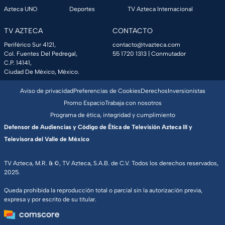
Azteca UNO
Deportes
TV Azteca Internacional
TV AZTECA
CONTACTO
Periférico Sur 4121,
contacto@tvazteca.com
Col. Fuentes Del Pedregal,
55 1720 1313
| Conmutador
C.P. 14141,
Ciudad De México, México.
Aviso de privacidad
Preferencias de Cookies
Derechos
Inversionistas
Promo Espacio
Trabaja con nosotros
Programa de ética, integridad y cumplimiento
Defensor de Audiencias y Código de Ética de Televisión Azteca III y
Televisora del Valle de México
TV Azteca, M.R. & ©, TV Azteca, S.A.B. de C.V. Todos los derechos reservados,
2025.
Queda prohibida la reproducción total o parcial sin la autorización previa,
expresa y por escrito de su titular.