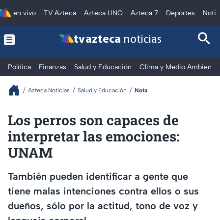
en vivo
TV Azteca
Azteca UNO
Azteca 7
Deportes
Notic
tv azteca
noticias
Política
Finanzas
Salud y Educación
Clima y Medio Ambiente
Azteca Noticias
Salud y Educación
Nota
Los perros son capaces de
interpretar las emociones:
UNAM
También pueden identificar a gente que
tiene malas intenciones contra ellos o sus
dueños, sólo por la actitud, tono de voz y