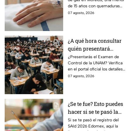
herida en explosión de
de 15 años con quemaduras
una pipa de gas en
graves será trasladada a
07 agosto, 2026
Morelos
Galveston, Texas, para recibir
atención urgente.
¿A qué hora consultar
quién presentará
examen de control?
¿Presentarás el Examen de
Control de la UNAM? Verifica
en el portal oficial los detalles
de tu cita y los puntajes
07 agosto, 2026
mínimos requeridos para esta
prueba.
¿Se te fue? Esto puedes
hacer si se te pasó la
fecha de preinscripción
Si se te pasó el registro del
SAId 2026 Edomex, aquí la
SAID Edomex 2026