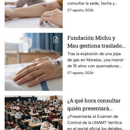
consultar la sede, fecha y
horario del Examen Control
07 agosto, 2026
Presencial 2026. Revisa aquí
cómo conocer tu cita.
Fundación Michu y
Mau gestiona traslado
a Texas de adolescente
Tras la explosión de una pipa
de gas en Morelos, una menor
herida en explosión de
de 15 años con quemaduras
una pipa de gas en
graves será trasladada a
07 agosto, 2026
Morelos
Galveston, Texas, para recibir
atención urgente.
¿A qué hora consultar
quién presentará
examen de control?
¿Presentarás el Examen de
Control de la UNAM? Verifica
en el portal oficial los detalles