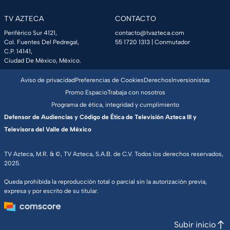
TV AZTECA
CONTACTO
Periférico Sur 4121,
contacto@tvazteca.com
Col. Fuentes Del Pedregal,
55 1720 1313
| Conmutador
C.P. 14141,
Ciudad De México, México.
Aviso de privacidad
Preferencias de Cookies
Derechos
Inversionistas
Promo Espacio
Trabaja con nosotros
Programa de ética, integridad y cumplimiento
Defensor de Audiencias y Código de Ética de Televisión Azteca III y
Televisora del Valle de México
TV Azteca, M.R. & ©, TV Azteca, S.A.B. de C.V. Todos los derechos reservados,
2025.
Queda prohibida la reproducción total o parcial sin la autorización previa,
expresa y por escrito de su titular.
Subir inicio