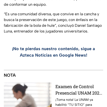
de conformar un equipo.
“Es una comunidad diversa, que convive en la cancha y
busca la preservación de este juego, con énfasis en la
fabricación de la bola de hule”, concluyó Daniel Santiago
Luna, entrenador de los jugadores universitarios.
¡No te pierdas nuestro contenido, sigue a
Azteca Noticias en Google News!
NOTA
Examen de Control
Presencial UNAM 2026:
consulta aquí tu sede,
¡Toma nota! La UNAM ya
habilitó “TU SITIO” para
fecha y horario