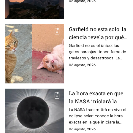
por lo que solo podrá
06 agosto, 2026
observarse de manera total en
algunas ciudades.
Garfield no esta solo: la
ciencia revela por qué
los gatos naranjas
Garfield no es el único: los
gatos naranjas tienen fama de
tienen tanta fama de
traviesos y desastrosos. La
hacer "desastres"
ciencia explica qué hay detrás
06 agosto, 2026
de su color y peculiar
reputación.
La hora exacta en que
la NASA iniciará la
transmisión en vivo
La NASA transmitirá en vivo el
eclipse solar: conoce la hora
del eclipse solar
exacta en la que iniciará la
cobertura para no perderte de
06 agosto, 2026