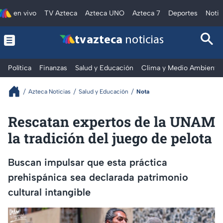
en vivo
TV Azteca
Azteca UNO
Azteca 7
Deportes
Notic
tv azteca
noticias
Política
Finanzas
Salud y Educación
Clima y Medio Ambiente
Azteca Noticias
Salud y Educación
Nota
Rescatan expertos de la UNAM
la tradición del juego de pelota
Buscan impulsar que esta práctica
prehispánica sea declarada patrimonio
cultural intangible