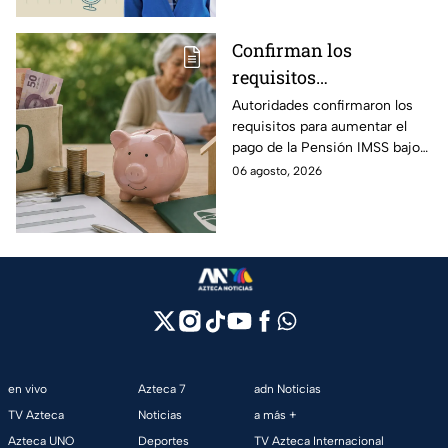
Confirman los
requisitos
indispensables para
Autoridades confirmaron los
requisitos para aumentar el
incrementar el pago de
pago de la Pensión IMSS bajo
la Pensión IMSS bajo el
la Ley 73, ¿cuáles son?
06 agosto, 2026
régimen de la Ley 73
en vivo
Azteca 7
adn Noticias
TV Azteca
Noticias
a más +
Azteca UNO
Deportes
TV Azteca Internacional