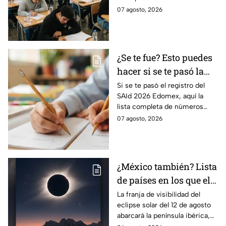
de tu cita y los puntajes
07 agosto, 2026
mínimos requeridos para esta
prueba.
¿Se te fue? Esto puedes
hacer si se te pasó la
fecha de preinscripción
Si se te pasó el registro del
SAId 2026 Edomex, aquí la
SAID Edomex 2026
lista completa de números
telefónicos y correos de
07 agosto, 2026
atención directa por nivel
escolar para solucionarlo.
¿México también? Lista
de países en los que el
12 de agosto se verá el
La franja de visibilidad del
eclipse solar del 12 de agosto
eclipse solar total y en
abarcará la península ibérica,
los que será parcial