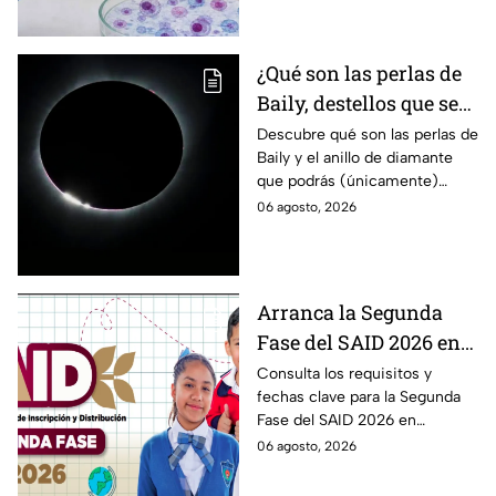
descarta un brote.
¿Qué son las perlas de
Baily, destellos que se
podrán ver
Descubre qué son las perlas de
Baily y el anillo de diamante
ÚNICAMENTE durante
que podrás (únicamente)
el eclipse solar 2026 del
observar durante el eclipse
06 agosto, 2026
12 de agosto?
solar 2026 este próximo 12 de
agosto.
Arranca la Segunda
Fase del SAID 2026 en
Edomex para grados
Consulta los requisitos y
fechas clave para la Segunda
intermedios: Fechas
Fase del SAID 2026 en
clave y requisitos para
Edomex y asegura el traslado
06 agosto, 2026
cambios de escuela
escolar de tus hijos para el
próximo ciclo escolar.