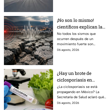
este fenómeno astronómico
único.
¡No son lo mismo!
científicos explican las
diferencias entre
No todos los sismos que
ocurren después de un
enjambre sísmico y
movimiento fuerte son
réplicas
réplicas. Científicos explican
06 agosto, 2026
qué es un enjambre sísmico y
qué significa.
¿Hay un brote de
ciclosporiasis en
México? Salud rompe
¿La ciclosporiasis se está
propagando en México? La
el silencio tras 33 casos
Secretaría de Salud aclaró qué
detectados
ocurre tras la detección de 33
06 agosto, 2026
casos y explicó por qué