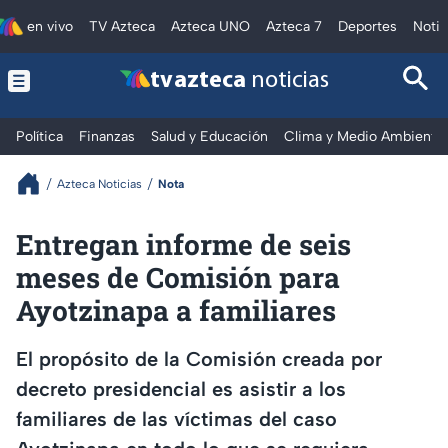
en vivo
TV Azteca
Azteca UNO
Azteca 7
Deportes
Notic
tv azteca
noticias
Política
Finanzas
Salud y Educación
Clima y Medio Ambiente
Azteca Noticias
Nota
Entregan informe de seis
meses de Comisión para
Ayotzinapa a familiares
El propósito de la Comisión creada por
decreto presidencial es asistir a los
familiares de las víctimas del caso