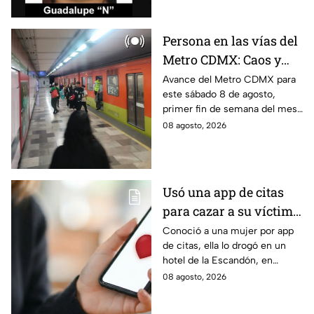
que hay 9 detenidos.
Persona en las vías del
Metro CDMX: Caos y
retrasos de más de 20
Avance del Metro CDMX para
este sábado 8 de agosto,
minutos en la Línea B
primer fin de semana del mes.
Retraso o cierre de estaciones
08 agosto, 2026
en vivo para que no llegues
tarde.
Usó una app de citas
para cazar a su víctima:
Así operaba Ivette "N"
Conoció a una mujer por app
de citas, ella lo drogó en un
antes de huir a Puebla;
hotel de la Escandón, en
ya está detenida
CDMX, para robarle el auto y
08 agosto, 2026
terminó detenido tras huir
hasta Puebla.