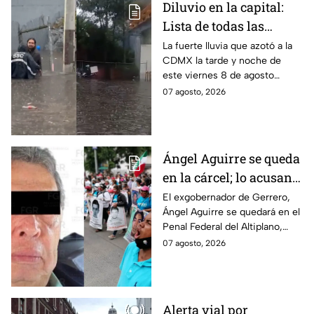
Diluvio en la capital:
Lista de todas las
inundaciones en CDMX
La fuerte lluvia que azotó a la
CDMX la tarde y noche de
HOY viernes 7 de
este viernes 8 de agosto
agosto
provocó inundaciones y otras
07 agosto, 2026
afectaciones.
Ángel Aguirre se queda
en la cárcel; lo acusan
de destruir
El exgobernador de Gerrero,
Ángel Aguirre se quedará en el
información del caso
Penal Federal del Altiplano,
Ayotzinapa
luego de que fue detenido ayer
07 agosto, 2026
en el Estado de México por el
caso Ayotzinapa.
Alerta vial por