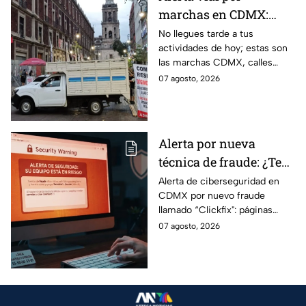
marchas en CDMX:
Manifestantes retiran
No llegues tarde a tus
actividades de hoy; estas son
bloqueo en Canela y Eje
las marchas CDMX, calles
3 Sur, colonia Granjas
cerradas y bloqueos que
07 agosto, 2026
México
tomarán las principales
vialidades de la capital.
Alerta por nueva
técnica de fraude: ¿Te
piden copiar códigos
Alerta de ciberseguridad en
CDMX por nuevo fraude
extraños en la PC?
llamado “Clickfix": páginas
Cuidado, podrías ser
falsas que engañan para
07 agosto, 2026
víctima del peligroso
ejecutar comandos y robar
"Clickfix"
información de tu equipo.