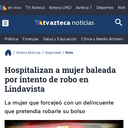
en vivo
TV Azteca
Azteca UNO
Azteca 7
Deportes
Notic
tv azteca
noticias
Política
Finanzas
Salud y Educación
Clima y Medio Ambiente
Azteca Noticias
Seguridad
Nota
Hospitalizan a mujer baleada
por intento de robo en
Lindavista
La mujer que forcejeó con un delincuente
que pretendía robarle su bolso