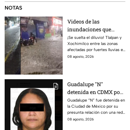
NOTAS
Videos de las
inundaciones que
dejaron las lluvias en
¡Se suelta el diluvio! Tlalpan y
Xochimilco entre las zonas
Tlalpan y Xochimilco
afectadas por fuertes lluvias en
por lluvias intensas
CDMX. Conce qué otras
08 agosto, 2026
alcaldías cuentan con alerta
este 8 de agosto.
Guadalupe "N"
detenida en CDMX por
presunta relación con
Guadalupe “N” fue detenida en
la Ciudad de México por su
red de contrabando de
presunta relación con una red
hidrocarburos
de contrabando de
08 agosto, 2026
hidrocarburos; FGR informa