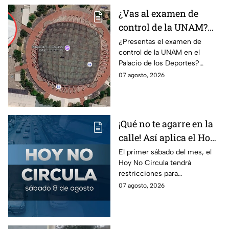
¿Vas al examen de
control de la UNAM?
Así puedes llegar al
¿Presentas el examen de
control de la UNAM en el
Palacio de los Deportes
Palacio de los Deportes?
en Metro, camión y
Consulta cómo llegar en
07 agosto, 2026
Metrobús
Metro, camión y Metrobús y
planea tu traslado con
anticipación.
¡Qué no te agarre en la
calle! Así aplica el Hoy
No Circula el primer
El primer sábado del mes, el
Hoy No Circula tendrá
sábado del mes
restricciones para
determinados vehículos en la
07 agosto, 2026
CDMX y en el Edomex. Revisa
si puedes tomar las llaves y
arrancar.