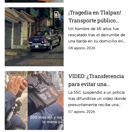
¡Tragedia en Tlalpan!
Transporte público
arrolla, mata a un
Un hombre de 65 años fue
rescatado tras el derrumbe de
hombre y huye
una barda en su domicilio en
Tlalpan, provocado por las
08 agosto, 2026
intensas lluvias registradas
este viernes en la zona.
VIDEO: ¿Transferencia
para evitar una
sanción? SSC suspende
La SSC suspendió a un policía
tras difundirse un video donde
a policía y abre
presuntamente recibe una
investigación
transferencia para evitar una
07 agosto, 2026
sanción; Asuntos Internos ya
investiga.