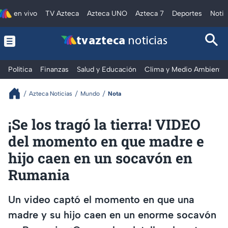
en vivo
TV Azteca
Azteca UNO
Azteca 7
Deportes
Notic
tv azteca
noticias
Política
Finanzas
Salud y Educación
Clima y Medio Ambiente
Azteca Noticias
Mundo
Nota
¡Se los tragó la tierra! VIDEO
del momento en que madre e
hijo caen en un socavón en
Rumania
Un video captó el momento en que una
madre y su hijo caen en un enorme socavón