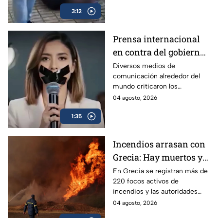
Generación (CJNG).
3:12
Prensa internacional
en contra del gobierno
por los Lineamientos
Diversos medios de
comunicación alrededor del
para Callar a México
mundo criticaron los
Lineamientos para Callar a
04 agosto, 2026
México.
1:35
Incendios arrasan con
Grecia: Hay muertos y
más de mil evacuados
En Grecia se registran más de
220 focos activos de
incendios y las autoridades
han detenido a más de 30
04 agosto, 2026
personas señaladas de