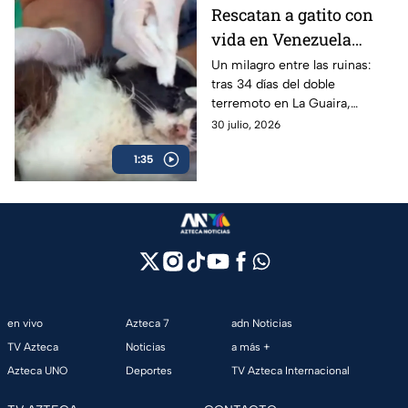
Rescatan a gatito con
vida en Venezuela
después de 34 días bajo
Un milagro entre las ruinas:
tras 34 días del doble
los escombros
terremoto en La Guaira,
voluntarios lograron rescatar a
30 julio, 2026
un gato con vida en las
1:35
Residencias Caribe.
en vivo
Azteca 7
adn Noticias
TV Azteca
Noticias
a más +
Azteca UNO
Deportes
TV Azteca Internacional