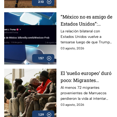
2:10
haberlos provocado.
“México no es amigo de
Estados Unidos”:
Trump cuestiona
La relación bilateral con
Estados Unidos vuelve a
estrategia contra el
tensarse luego de que Trump
narcotráfico
aseguró que “el problema es
03 agosto, 2026
México” por su estrategia
1:57
contra el narcotráfico.
El ‘sueño europeo’ duró
poco: Migrantes
regresan a Marruecos
Al menos 72 migrantes
provenientes de Marruecos
perdieron la vida al intentar
superar las rompeolas y la valla
03 agosto, 2026
fronteriza en Ceuta, España.
1:29