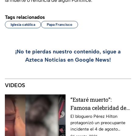
la muerte o renuncia de algún Pontífice.
Tags relacionados
Iglesia católica
Papa Francisco
¡No te pierdas nuestro contenido, sigue a
Azteca Noticias en Google News!
VIDEOS
“Estaré muerto”:
Famosa celebridad de
internet se autolesionó
El bloguero Pérez Hilton
protagonizó un preocupante
en una transmisión en
incidente el 4 de agosto
vivo
durante una transmisión en