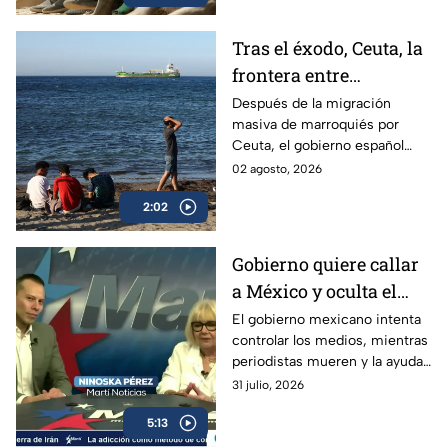
Tras el éxodo, Ceuta, la
frontera entre
Marruecos y España,
Después de la migración
masiva de marroquiés por
parece tranquila
Ceuta, el gobierno español
trabaja para contenerla,
02 agosto, 2026
mientras habitantes viven
2:02
intranquilos.
Gobierno quiere callar
a México y oculta el
desvío de ayuda
El gobierno mexicano intenta
controlar los medios, mientras
humanitaria enviada a
periodistas mueren y la ayuda
Cuba
humanitaria enviada a Cuba
31 julio, 2026
desaparece en manos
5:13
militares.