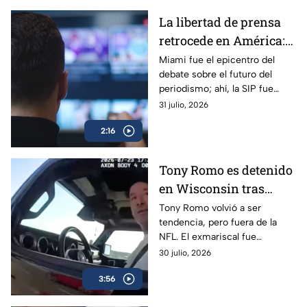
La libertad de prensa
retrocede en América:
“La norma es la
Miami fue el epicentro del
debate sobre el futuro del
impunidad”, dice la SIP
periodismo; ahí, la SIP fue
clara al evidenciar que la
31 julio, 2026
libertad de prensa pasa por un
2:16
momento preocupante.
Tony Romo es detenido
en Wisconsin tras
negarse a realizar la
Tony Romo volvió a ser
tendencia, pero fuera de la
prueba de alcohol
NFL. El exmariscal fue
detenido tras negarse a una
30 julio, 2026
prueba de alcoholímetro y el
3:56
video del arresto se hizo viral.