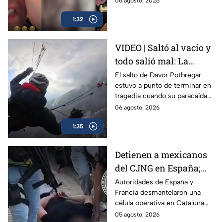
06 agosto, 2026
vivo desde su casa en Miami
1:32
VIDEO | Saltó al vacío y
todo salió mal: La
decisión que salvó la
El salto de Davor Potbregar
estuvo a punto de terminar en
vida de Davor
tragedia cuando su paracaídas
Potbregar
falló en pleno vuelo; el sistema
06 agosto, 2026
de emergencia evitó un
1:35
desenlace fatal.
Detienen a mexicanos
del CJNG en España;
traficaban droga
Autoridades de España y
Francia desmantelaron una
diluida en vainilla
célula operativa en Cataluña
del cártel Jalisco Nueva
05 agosto, 2026