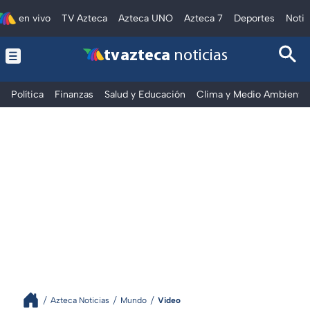
en vivo
TV Azteca
Azteca UNO
Azteca 7
Deportes
Notic
tv azteca
noticias
Política
Finanzas
Salud y Educación
Clima y Medio Ambiente
Azteca Noticias
Mundo
Video