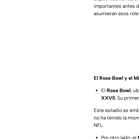
importantes antes 
asumieran esos role
El Rose Bowl y el 
El
Rose Bowl
, u
XXVII.
Su primera
Este estadio es emb
no ha tenido la mism
NFL.
Por otro lado, el