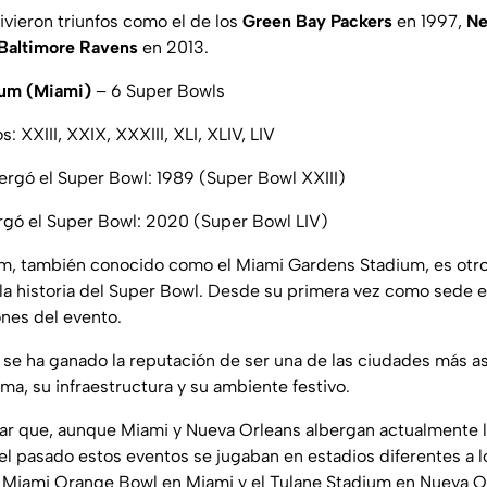
ivieron triunfos como el de los
Green Bay Packers
en 1997,
Ne
Baltimore Ravens
en 2013.
ium (Miami)
– 6 Super Bowls
 XXIII, XXIX, XXXIII, XLI, XLIV, LIV
ergó el Super Bowl: 1989 (Super Bowl XXIII)
rgó el Super Bowl: 2020 (Super Bowl LIV)
m, también conocido como el Miami Gardens Stadium, es otro
a historia del Super Bowl. Desde su primera vez como sede en
ones del evento.
, se ha ganado la reputación de ser una de las ciudades más a
ma, su infraestructura y su ambiente festivo.
ar que, aunque Miami y Nueva Orleans albergan actualmente 
el pasado estos eventos se jugaban en estadios diferentes a l
 Miami Orange Bowl en Miami y el Tulane Stadium en Nueva O