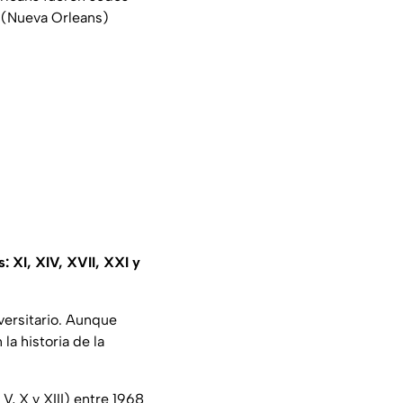
 (Nueva Orleans)
: XI, XIV, XVII, XXI y
versitario. Aunque
la historia de la
II, V, X y XIII) entre 1968