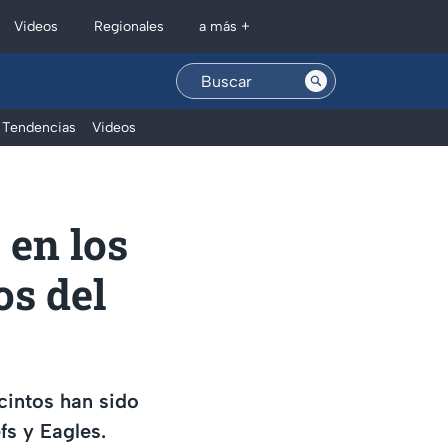
Regionales
Videos
a más +
Tendencias
Videos
 en los
os del
cintos han sido
fs y Eagles.