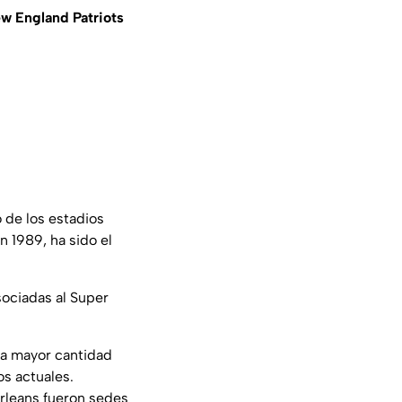
w England Patriots
 de los estadios
 1989, ha sido el
sociadas al Super
la mayor cantidad
os actuales.
rleans fueron sedes