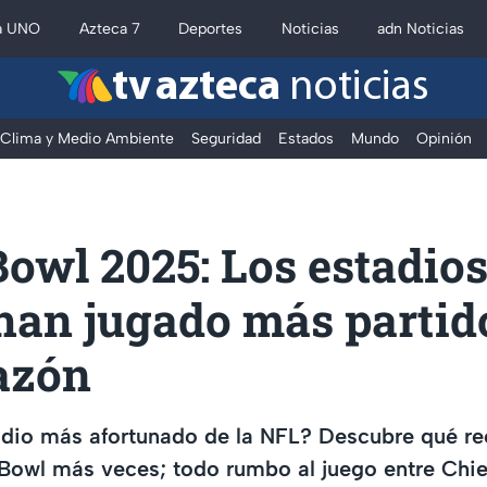
a UNO
Azteca 7
Deportes
Noticias
adn Noticias
tv azteca
noticias
Clima y Medio Ambiente
Seguridad
Estados
Mundo
Opinión
owl 2025: Los estadios
han jugado más partid
azón
adio más afortunado de la NFL? Descubre qué re
Bowl más veces; todo rumbo al juego entre Chie