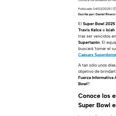
Conoce los estadios en lo
Publicado 04/02/2025 | 🕑
Escrito por:
Daniel River
El
Super Bowl 202
Travis Kelce
e
Isiah
tras ser vencidos e
Supertazón
. El equ
buscará 'tomar el vu
Caesars Superdom
A tan sólo unos día
objetivo de brindar
Fuerza Informativa 
Bowl
?
Conoce los e
Super Bowl en