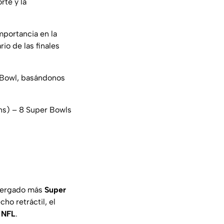
te y la
mportancia en la
io de las finales
r Bowl, basándonos
s) – 8 Super Bowls
lbergado más
Super
ho retráctil, el
a
NFL
.