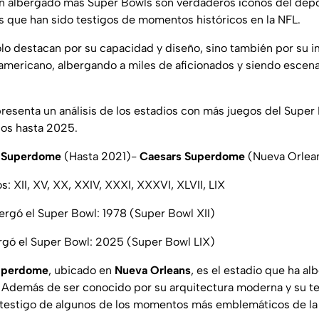
n albergado más Super Bowls son verdaderos íconos del depor
es que han sido testigos de momentos históricos en la NFL.
olo destacan por su capacidad y diseño, sino también por su i
 americano, albergando a miles de aficionados y siendo escenar
presenta un análisis de los estadios con más juegos del Supe
cos hasta 2025.
 Superdome
(Hasta 2021)-
Caesars Superdome
(Nueva Orlean
: XII, XV, XX, XXIV, XXXI, XXXVI, XLVII, LIX
ergó el Super Bowl: 1978 (Super Bowl XII)
rgó el Super Bowl: 2025 (Super Bowl LIX)
uperdome
, ubicado en
Nueva Orleans
, es el estadio que ha a
. Además de ser conocido por su arquitectura moderna y su tec
testigo de algunos de los momentos más emblemáticos de l