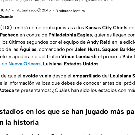
s que se han jugado más partidos del Supertazón|‘X’
@CaesarsDome
 10:47
| Actualizado 🕑 21:45
3 minutos lectura
a Guzmán
5
(
LIX
)
tendrá como protagonistas a los
Kansas City
Chiefs
d
 Pacheco
en contra de
Philadelphia Eagles
, quienes llegan co
n los últimos segundos por el equipo de
Andy Reid
en la edic
ipo de las
Águilas
, comandado por
Jalen Hurts
,
Saquon Barkle
elo' y apoderarse del trofeo
Vince Lombardi
el próximo
9 de 
e
en
Nueva Orleans
,
Luisiana
,
Estados Unidos
.
s de que el
ovoide vuele
desde el
emparrillado
del
Louisiana
te la información valiosa que debes de conocer antes del pró
Azteca
te presentamos: ¿Cuáles han sido los estadios con má
stadios en los que se han jugado más pa
 la historia