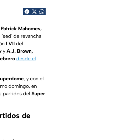
e
Patrick Mahomes,
n 'sed' de revancha
ión
LVII
del
y
y
A.J. Brown,
febrero
desde el
 Superdome
, y con el
ximo domingo, en
s partidos del
Super
rtidos de