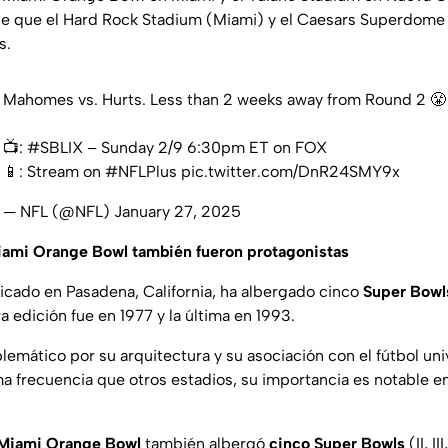
de que el Hard Rock Stadium (Miami) y el Caesars Superdome
s.
Mahomes vs. Hurts. Less than 2 weeks away from Round 2 😤
📺:
#SBLIX
– Sunday 2/9 6:30pm ET on FOX
📱: Stream on
#NFLPlus
pic.twitter.com/DnR24SMY9x
— NFL (@NFL)
January 27, 2025
Miami Orange Bowl también fueron protagonistas
bicado en Pasadena, California, ha albergado cinco
Super Bowls
 edición fue en 1977 y la última en 1993.
lemático por su arquitectura y su asociación con el fútbol uni
a frecuencia que otros estadios, su importancia es notable en 
Miami Orange Bowl
también albergó
cinco Super Bowls
(II, I