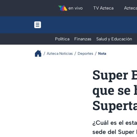
en vivo
TV Azteca
Aztec
Política
Finanzas
Salud y Educación
Azteca Noticias
Deportes
Nota
Super B
que se 
Supert
¿Cuál es el est
sede del Super 