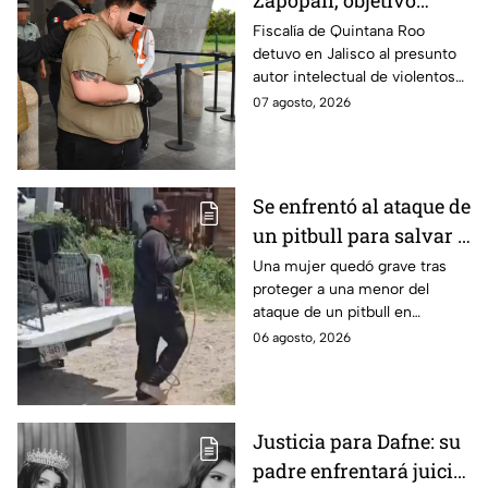
Zapopan, objetivo
prioritario en Playa del
Fiscalía de Quintana Roo
detuvo en Jalisco al presunto
Carmen
autor intelectual de violentos
ataques en fraccionamientos
07 agosto, 2026
de Playa del Carmen.
Se enfrentó al ataque de
un pitbull para salvar a
una menor; hoy lucha
Una mujer quedó grave tras
proteger a una menor del
por su vida en Zapopan
ataque de un pitbull en
Zapopan; la víctima sufrió
06 agosto, 2026
severas mordeduras y existe
riesgo de que pierda un brazo.
Justicia para Dafne: su
padre enfrentará juicio