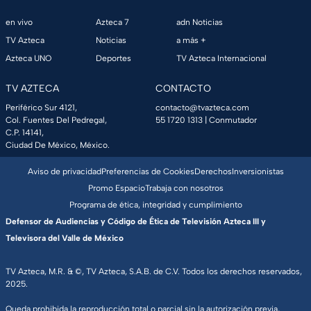
en vivo
Azteca 7
adn Noticias
TV Azteca
Noticias
a más +
Azteca UNO
Deportes
TV Azteca Internacional
TV AZTECA
CONTACTO
Periférico Sur 4121,
contacto@tvazteca.com
Col. Fuentes Del Pedregal,
55 1720 1313
| Conmutador
C.P. 14141,
Ciudad De México, México.
Aviso de privacidad
Preferencias de Cookies
Derechos
Inversionistas
Promo Espacio
Trabaja con nosotros
Programa de ética, integridad y cumplimiento
Defensor de Audiencias y Código de Ética de Televisión Azteca III y
Televisora del Valle de México
TV Azteca, M.R. & ©, TV Azteca, S.A.B. de C.V. Todos los derechos reservados,
2025.
Queda prohibida la reproducción total o parcial sin la autorización previa,