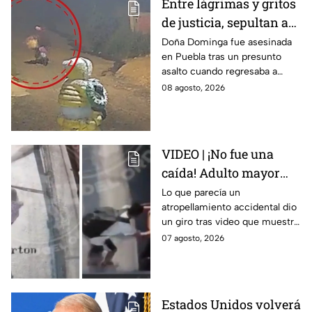
Entre lágrimas y gritos
de justicia, sepultan a
doña Dominga, la
Doña Dominga fue asesinada
en Puebla tras un presunto
abuelita asesinada tras
asalto cuando regresaba a
asalto en Amozoc,
casa; familiares y amigos la
08 agosto, 2026
Puebla
despidieron entre lágrimas y
exigieron justicia.
VIDEO | ¡No fue una
caída! Adulto mayor
muere atropellado por
Lo que parecía un
atropellamiento accidental dio
tráiler; joven lo empujó
un giro tras video que muestra
en Monterrey
cómo un joven empujó a
07 agosto, 2026
adulto mayor antes de ser
arrollado por un tráiler en
Monterrey.
Estados Unidos volverá