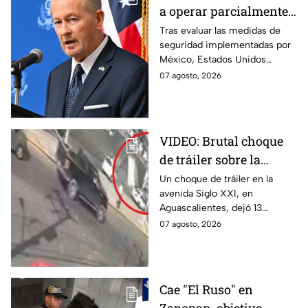
a operar parcialmente
en Michoacán tras
Tras evaluar las medidas de
seguridad implementadas por
suspensión por
México, Estados Unidos
motivos de seguridad
reanudará parcialmente sus
07 agosto, 2026
actividades en Michoacán a
partir del 8 de agosto.
VIDEO: Brutal choque
de tráiler sobre la
avenida Siglo XXI en
Un choque de tráiler en la
avenida Siglo XXI, en
Aguascalientes deja
Aguascalientes, dejó 13
varios heridos y
heridos y varios vehículos
07 agosto, 2026
destrozos
destrozados; el conductor fue
detenido tras la carambola.
Cae "El Ruso" en