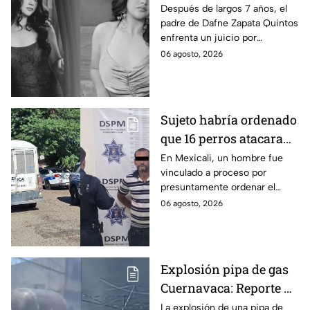
por presunto abuso
Después de largos 7 años, el
padre de Dafne Zapata Quintos
cometido en 2019 en
enfrenta un juicio por
Tamaulipas
presuntamente abusar de la
06 agosto, 2026
menor cuando ella tenía
apenas 6 años.
Sujeto habría ordenado
que 16 perros atacaran
a su hermana con
En Mexicali, un hombre fue
vinculado a proceso por
discapacidad en
presuntamente ordenar el
Mexicali, BC
ataque de 16 perros contra su
06 agosto, 2026
hermana, quien tenía
discapacidad auditiva.
Explosión pipa de gas
Cuernavaca: Reporte de
víctimas tras estallido
La explosión de una pipa de