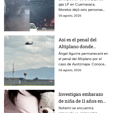
gas LP en Cuernavaca,
en Morelos
Morelos dejó seis personas
hospitalizadas. IMSS informó
06 agosto, 2026
que las pacientes siguen
internadas y aún no hay parte
médico.
Así es el penal del
Altiplano donde
permanecerá Ángel
Ángel Aguirre permanecerá en
el penal del Altiplano por el
Aguirre por caso
caso de Ayotzinapa. Conoce
Ayotzinapa
dónde está, cómo es esta
06 agosto, 2026
prisión de máxima seguridad y
su historia.
Investigan embarazo
de niña de 11 años en
Matamoros,
Nohemí se encuentra