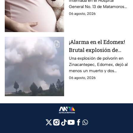
internada en el Hospital
Tamaulipas; ¿qué pasó
General No. 13 de Matamoros
con Nohemí?
tras complicaciones por un
06 agosto, 2026
embarazo infantil; la Fiscalía de
Tamaulipas ya investiga.
¡Alarma en el Edomex!
Brutal explosión de
polvorín en Santa
Una explosión de polvorín en
Zinacantepec, Edomex, dejó al
María del Monte,
menos un muerto y dos
Zinacantepec; reportan
heridos; autoridades atiende la
06 agosto, 2026
al menos un muerto y
emergencia tras el estallido de
heridos
un taller clandestino.