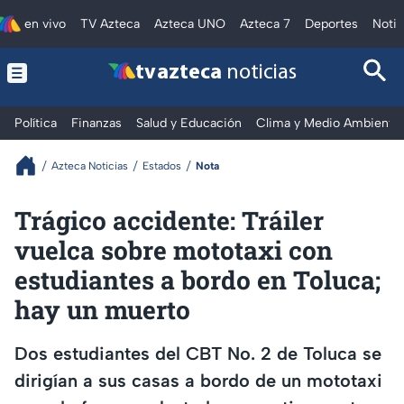
en vivo
TV Azteca
Azteca UNO
Azteca 7
Deportes
Notic
tv azteca
noticias
Política
Finanzas
Salud y Educación
Clima y Medio Ambiente
Azteca Noticias
Estados
Nota
Trágico accidente: Tráiler
vuelca sobre mototaxi con
estudiantes a bordo en Toluca;
hay un muerto
Dos estudiantes del CBT No. 2 de Toluca se
dirigían a sus casas a bordo de un mototaxi