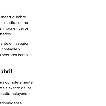
a incertidumbre
ó la medida como
os impone nuevos
stados.
ente en la región
 confiable y
n sectores como la
abril
ará completamente
taje exacto de los
anadá
, incluyendo:
tadounidense.