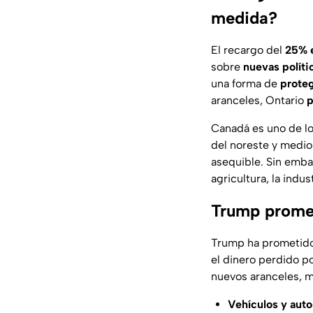
medida?
El recargo del
25% e
sobre
nuevas políti
una forma de
prote
aranceles, Ontario
p
Canadá es uno de lo
del noreste y medio
asequible. Sin emba
agricultura, la indu
Trump promete
Trump ha prometido 
el dinero perdido p
nuevos aranceles, 
Vehículos y aut