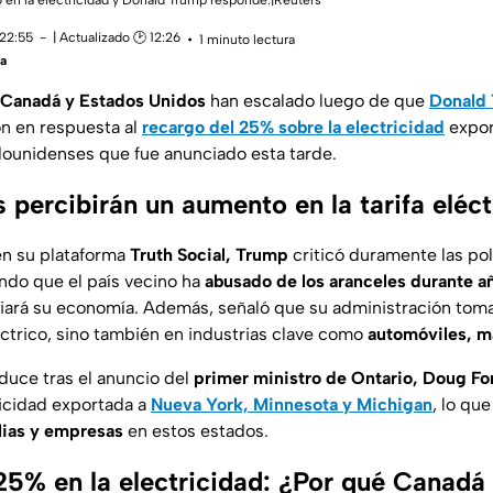
en la electricidad y Donald Trump responde.|Reuters
 22:55
| Actualizado 🕑 12:26
1 minuto lectura
ía
Canadá y Estados Unidos
han escalado luego de que
Donald
n en respuesta al
recargo del 25% sobre la electricidad
expor
dounidenses que fue anunciado esta tarde.
 percibirán un aumento en la tarifa eléc
n su plataforma
Truth Social, Trump
criticó duramente las pol
ndo que el país vecino ha
abusado de los aranceles durante a
iará su economía. Además, señaló que su administración toma
éctrico, sino también en industrias clave como
automóviles, m
duce tras el anuncio del
primer ministro de Ontario, Doug Fo
ricidad exportada a
Nueva York, Minnesota y Michigan
, lo qu
ilias y empresas
en estos estados.
25% en la electricidad: ¿Por qué Canadá