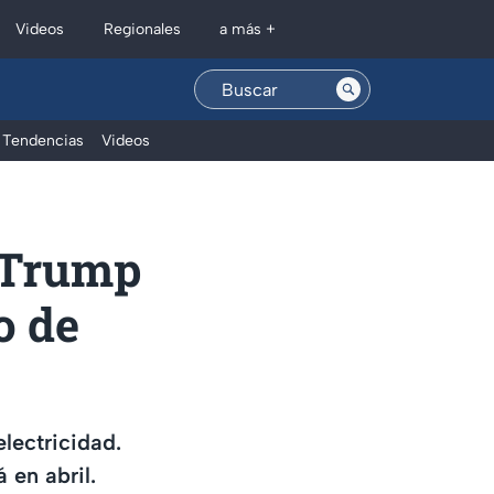
Regionales
Videos
a más +
Tendencias
Videos
: Trump
o de
lectricidad.
 en abril.