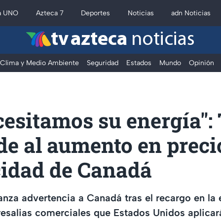
a UNO
Azteca 7
Deportes
Noticias
adn Noticias
tv azteca
noticias
Clima y Medio Ambiente
Seguridad
Estados
Mundo
Opinión
cesitamos su energía"
e al aumento en preci
cidad de Canadá
nza advertencia a Canadá tras el recargo en la e
esalias comerciales que Estados Unidos aplicará