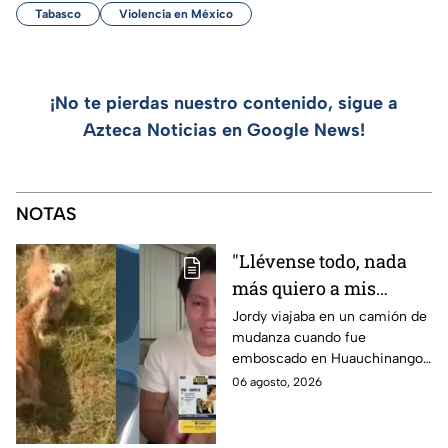
Tabasco
Violencia en México
¡No te pierdas nuestro contenido, sigue a
Azteca Noticias en Google News!
NOTAS
"Llévense todo, nada
más quiero a mis
perritas": Asaltan a un
Jordy viajaba en un camión de
mudanza cuando fue
joven, vacían sus
emboscado en Huauchinango,
cuentas y le roban a sus
Puebla, Además de quitarle
06 agosto, 2026
mascotas en
sus pertenencias, los
Huauchinango, Puebla
criminales se llevaron a sus
perritas.