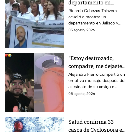
departamento en
Zapopan y no volvió a
Ricardo Cabezas Talavera
acudió a mostrar un
casa: Buscan a Ricardo
departamento en Jalisco y
Cabezas Talavera en
después desapareció;
05 agosto, 2026
Jalisco
autoridades mantienen su
búsqueda mientras colegas
refuerzan su seguridad.
"Estoy destrozado,
compadre, me dejaste":
Así reaccionó
Alejandro Fierro compartió un
emotivo mensaje después del
Alejandro Fierro al
asesinato de su amigo e
asesinato del
influencer César Gastélum;
05 agosto, 2026
influencer César
mientras “La Beba” también se
Gastélum
enteró del fallecimiento en un
live de TikTok.
Salud confirma 33
casos de Cyclospora en