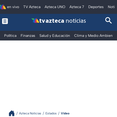
en vivo
TV Azteca
Azteca UNO
Azteca 7
Deportes
Notic
tv azteca
noticias
Política
Finanzas
Salud y Educación
Clima y Medio Ambiente
Azteca Noticias
Estados
Video