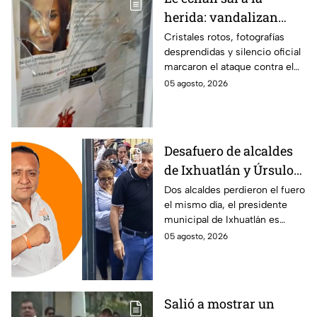
herida: vandalizan
memorial de
Cristales rotos, fotografías
desprendidas y silencio oficial
desaparecidos en
marcaron el ataque contra el
Veracruz en medio de
memorial de desaparecidos,
05 agosto, 2026
crisis
un espacio dedicado a quienes
siguen sin ser localizados.
Desafuero de alcaldes
de Ixhuatlán y Úrsulo
Galván: uno de ellos
Dos alcaldes perdieron el fuero
el mismo día, el presidente
está implicado en el
municipal de Ixhuatlán es
asesinato de la
investigado por el secuestro y
05 agosto, 2026
periodista Roxana
asesinato de la periodista
Guzmán
Roxana Guzmán en Veracruz.
Salió a mostrar un