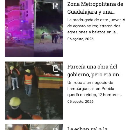
Zona Metropolitana de
Guadalajara y una
jornada de violencia:
La madrugada de este jueves 6
de agosto se registraron dos
Asesinan a balazos a
agresiones a balazos en la
dos hombres en
Zona Metropolitana de
06 agosto, 2026
Tlajomulco y El Salto
Guadalajara, uno en
Tlajomulco y otro en El Salto.
Parecía una obra del
gobierno, pero era un
robo planeado: Así
Un robo a un negocio de
hamburguesas en Puebla
saquearon negocio de
quedó en video; 12 hombres
hamburguesas en
habrían fingido ser
05 agosto, 2026
Puebla
trabajadores del gobierno
antes de entrar, golpear al
dueño y saquearlo.
Le echan sal a la