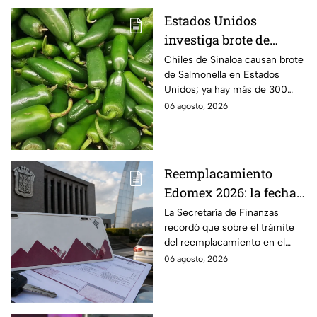
Estados Unidos
investiga brote de
Salmonella por chiles
Chiles de Sinaloa causan brote
de Salmonella en Estados
jalapeños de Sinaloa
Unidos; ya hay más de 300
enfermos en 27 estados.
06 agosto, 2026
Reemplacamiento
Edomex 2026: la fecha
límite para obtener el
La Secretaría de Finanzas
recordó que sobre el trámite
100% de descuento
del reemplacamiento en el
Edomex, ¿hasta cuándo se
06 agosto, 2026
puede realizar y qué coches
tienen el 100% de descuento?