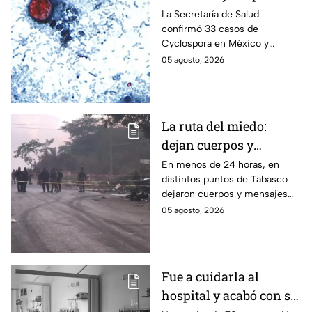
México: ¿en qué estado
La Secretaría de Salud
confirmó 33 casos de
se reportan los brotes
Cyclospora en México y
de diarrea explosiva?
mantiene investigaciones en
05 agosto, 2026
Guanajuato y Quintana Roo
para determinar el origen de
los contagios.
La ruta del miedo:
dejan cuerpos y
mensajes criminales
En menos de 24 horas, en
distintos puntos de Tabasco
en carreteras de
dejaron cuerpos y mensajes
Tabasco en un solo día
criminales en varias carreteras
05 agosto, 2026
del estado aterrorizando a los
habitantes. El gobierno no
puede controlar la crisis de
violencia.
Fue a cuidarla al
hospital y acabó con su