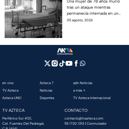
vida: Hombre habría
Una mujer de 78 años murió
tras un ataque mientras
asfixiado a su suegra
permanecía internada en un
mientras estaba
hospital de Veracruz;
05 agosto, 2026
internada en Veracruz
investigan a su yerno por
presuntamente haberla
asfixiado.
en vivo
Azteca 7
adn Noticias
TV Azteca
Noticias
a más +
Azteca UNO
Deportes
TV Azteca Internacional
TV AZTECA
CONTACTO
Periférico Sur 4121,
contacto@tvazteca.com
Col. Fuentes Del Pedregal,
55 1720 1313
| Conmutador
C.P. 14141,