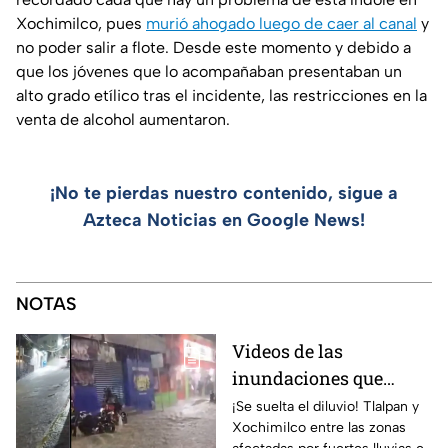
Xochimilco, pues
murió ahogado luego de caer al canal
y
no poder salir a flote. Desde este momento y debido a
que los jóvenes que lo acompañaban presentaban un
alto grado etílico tras el incidente, las restricciones en la
venta de alcohol aumentaron.
¡No te pierdas nuestro contenido, sigue a
Azteca Noticias en Google News!
NOTAS
Videos de las
inundaciones que
dejaron las lluvias en
¡Se suelta el diluvio! Tlalpan y
Xochimilco entre las zonas
Tlalpan y Xochimilco