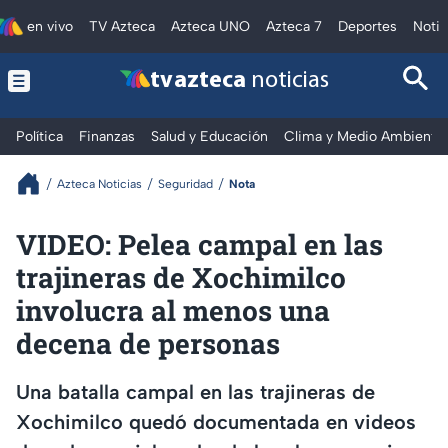
en vivo
TV Azteca
Azteca UNO
Azteca 7
Deportes
Notic
tv azteca
noticias
Política
Finanzas
Salud y Educación
Clima y Medio Ambiente
Azteca Noticias
Seguridad
Nota
VIDEO: Pelea campal en las
trajineras de Xochimilco
involucra al menos una
decena de personas
Una batalla campal en las trajineras de
Xochimilco quedó documentada en videos