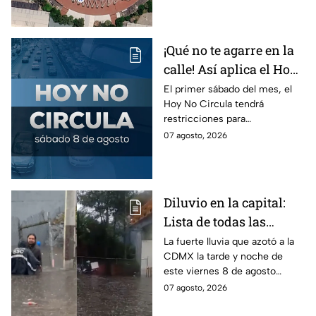
planea tu traslado con
anticipación.
¡Qué no te agarre en la
calle! Así aplica el Hoy
No Circula el primer
El primer sábado del mes, el
Hoy No Circula tendrá
sábado del mes
restricciones para
determinados vehículos en la
07 agosto, 2026
CDMX y en el Edomex. Revisa
si puedes tomar las llaves y
arrancar.
Diluvio en la capital:
Lista de todas las
inundaciones en CDMX
La fuerte lluvia que azotó a la
CDMX la tarde y noche de
HOY viernes 7 de
este viernes 8 de agosto
agosto
provocó inundaciones y otras
07 agosto, 2026
afectaciones.