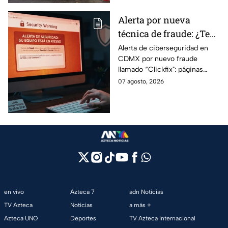
Alerta por nueva
técnica de fraude: ¿Te
piden copiar códigos
Alerta de ciberseguridad en
CDMX por nuevo fraude
extraños en la PC?
llamado “Clickfix": páginas
Cuidado, podrías ser
falsas que engañan para
07 agosto, 2026
víctima del peligroso
ejecutar comandos y robar
"Clickfix"
información de tu equipo.
en vivo
Azteca 7
adn Noticias
TV Azteca
Noticias
a más +
Azteca UNO
Deportes
TV Azteca Internacional