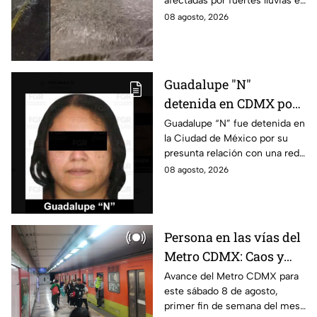
afectadas por fuertes lluvias en
por lluvias intensas
CDMX. Conce qué otras
08 agosto, 2026
alcaldías cuentan con alerta
este 8 de agosto.
Guadalupe "N"
detenida en CDMX por
presunta relación con
Guadalupe “N” fue detenida en
la Ciudad de México por su
red de contrabando de
presunta relación con una red
hidrocarburos
de contrabando de
08 agosto, 2026
hidrocarburos; FGR informa
que hay 9 detenidos.
Persona en las vías del
Metro CDMX: Caos y
retrasos de más de 20
Avance del Metro CDMX para
este sábado 8 de agosto,
minutos en la Línea B
primer fin de semana del mes.