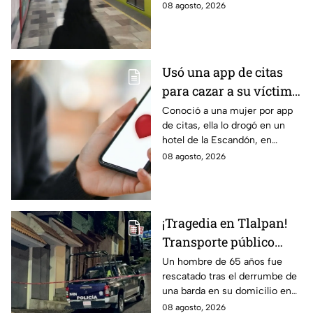
Retraso o cierre de estaciones
08 agosto, 2026
en vivo para que no llegues
tarde.
Usó una app de citas
para cazar a su víctima:
Así operaba Ivette "N"
Conoció a una mujer por app
de citas, ella lo drogó en un
antes de huir a Puebla;
hotel de la Escandón, en
ya está detenida
CDMX, para robarle el auto y
08 agosto, 2026
terminó detenido tras huir
hasta Puebla.
¡Tragedia en Tlalpan!
Transporte público
arrolla, mata a un
Un hombre de 65 años fue
rescatado tras el derrumbe de
hombre y huye
una barda en su domicilio en
Tlalpan, provocado por las
08 agosto, 2026