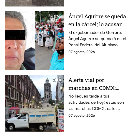
Ángel Aguirre se queda
en la cárcel; lo acusan
de destruir
El exgobernador de Gerrero,
Ángel Aguirre se quedará en el
información del caso
Penal Federal del Altiplano,
Ayotzinapa
luego de que fue detenido ayer
07 agosto, 2026
en el Estado de México por el
caso Ayotzinapa.
Alerta vial por
marchas en CDMX:
Manifestantes retiran
No llegues tarde a tus
actividades de hoy; estas son
bloqueo en Canela y Eje
las marchas CDMX, calles
3 Sur, colonia Granjas
cerradas y bloqueos que
07 agosto, 2026
México
tomarán las principales
vialidades de la capital.