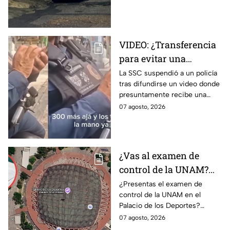
intensas lluvias registradas
este viernes en la zona.
VIDEO: ¿Transferencia
para evitar una
sanción? SSC suspende
La SSC suspendió a un policía
tras difundirse un video donde
a policía y abre
presuntamente recibe una
investigación
transferencia para evitar una
07 agosto, 2026
sanción; Asuntos Internos ya
investiga.
¿Vas al examen de
control de la UNAM?
Así puedes llegar al
¿Presentas el examen de
control de la UNAM en el
Palacio de los Deportes
Palacio de los Deportes?
en Metro, camión y
Consulta cómo llegar en
07 agosto, 2026
Metrobús
Metro, camión y Metrobús y