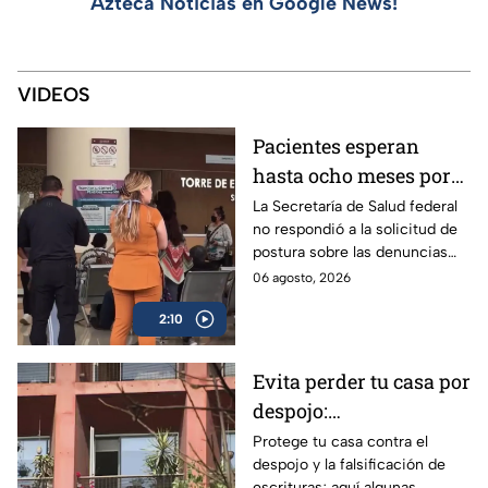
Azteca Noticias en Google News!
VIDEOS
Pacientes esperan
hasta ocho meses por
atención especializada
La Secretaría de Salud federal
no respondió a la solicitud de
en el hospital “Dr.
postura sobre las denuncias
Manuel Gea González”
para hacer citas en el hospital
06 agosto, 2026
“Dr. Manuel Gea González”.
2:10
Evita perder tu casa por
despojo:
Recomendaciones
Protege tu casa contra el
despojo y la falsificación de
notariales para blindar
escrituras; aquí algunas