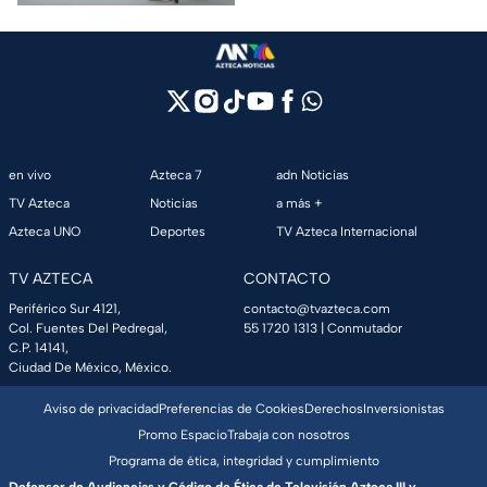
en vivo
Azteca 7
adn Noticias
TV Azteca
Noticias
a más +
Azteca UNO
Deportes
TV Azteca Internacional
TV AZTECA
CONTACTO
Periférico Sur 4121,
contacto@tvazteca.com
Col. Fuentes Del Pedregal,
55 1720 1313
| Conmutador
C.P. 14141,
Ciudad De México, México.
Aviso de privacidad
Preferencias de Cookies
Derechos
Inversionistas
Promo Espacio
Trabaja con nosotros
Programa de ética, integridad y cumplimiento