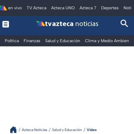
en vivo
TV Azteca
Azteca UNO
Azteca 7
Deportes
Notic
tv azteca
noticias
Política
Finanzas
Salud y Educación
Clima y Medio Ambiente
Azteca Noticias
Salud y Educación
Video