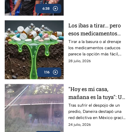
su sueño en NASCAR. Conoce
6:38
su historia.
Los ibas a tirar... pero
esos medicamentos
caducos pueden hacer
Tirar a la basura o al drenaje
los medicamentos caducos
más daño del que
parece la opción más fácil,
imaginas
pero hacerlo puede
28 julio, 2026
contaminar el agua y favorecer
1:16
su uso indebido.
"Hoy es mi casa,
mañana es la tuya": Un
despojo destapó la red
Tras sufrir el despojo de un
predio, Daneira destapó una
delictiva
red delictiva en México gracias
a la unión de vecinos y pese al
24 julio, 2026
abandono de las autoridades.