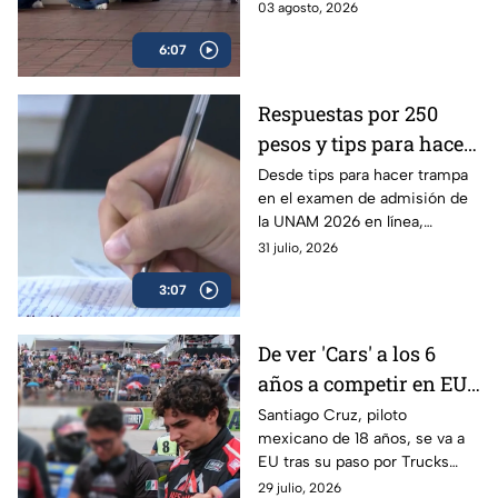
surgieron muchas dudas
03 agosto, 2026
funcionará | VIDEO
respecto al plan para el ciclo
6:07
2026-2027; experta aclara
todas las dudas.
Respuestas por 250
pesos y tips para hacer
trampa en el examen
Desde tips para hacer trampa
en el examen de admisión de
de admisión de la
la UNAM 2026 en línea,
UNAM 2026
filtración de preguntas y hasta
31 julio, 2026
la venta de respuestas; piden
3:07
investigar.
De ver 'Cars' a los 6
años a competir en EU:
Santiago Cruz, el piloto
Santiago Cruz, piloto
mexicano de 18 años, se va a
de 18 años que va tras
EU tras su paso por Trucks
la NASCAR
México Series para acercarse a
29 julio, 2026