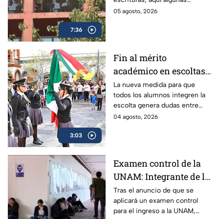
tu patrimonio en CDMX
recomendaciones de expertos
05 agosto, 2026
para blindarte ante la alza de
7:36
este delito.
Fin al mérito
académico en escoltas
escolares: La nueva
La nueva medida para que
todos los alumnos integren la
medida de equidad que
escolta genera dudas entre
divide a padres y
padres y especialistas. Así
04 agosto, 2026
expertos
funcionarían para el próximo
3:03
regreso a clases en la Ciudad
de México.
Examen control de la
UNAM: Integrante de la
Comisión Técnica
Tras el anuncio de que se
aplicará un examen control
explica a quiénes se
para el ingreso a la UNAM,
aplicará y cómo