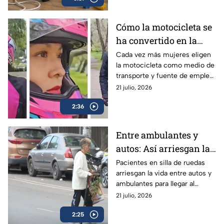
una emergencia?
Cómo la motocicleta se
ha convertido en la
aliada de libertad,
Cada vez más mujeres eligen
la motocicleta como medio de
empleo y seguridad
transporte y fuente de empleo,
para las mujeres
encontrando libertad, ahorro y
21 julio, 2026
mayor seguridad en el camino.
2:36
Entre ambulantes y
autos: Así arriesgan la
vida los pacientes con
Pacientes en silla de ruedas
arriesgan la vida entre autos y
movilidad limitada del
ambulantes para llegar al
Hospital Juárez en
Hospital Juárez; autoridades
21 julio, 2026
GAM
ignoran la falta de
2:25
accesibilidad.