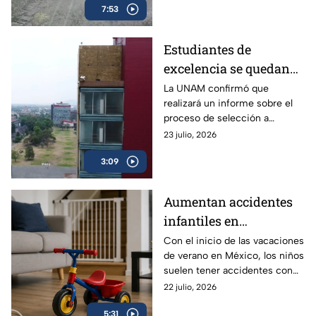
7:53
Estudiantes de
excelencia se quedan
sin un lugar para
La UNAM confirmó que
realizará un informe sobre el
cursar la universidad
proceso de selección a
licenciatura, a fin de aclarar el
23 julio, 2026
proceso y los resultados de los
3:09
exámenes.
Aumentan accidentes
infantiles en
vacaciones: hasta 84
Con el inicio de las vacaciones
de verano en México, los niños
niños se lesionan cada
suelen tener accidentes con
hora en México | VIDEO
mucha más frecuencia, ¿qué
22 julio, 2026
edades deben tener especial
5:31
atención y qué debes hacer en