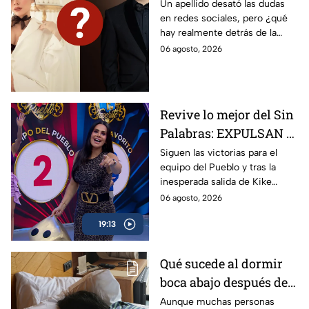
influencer Ana
Un apellido desató las dudas
en redes sociales, pero ¿qué
Gastelum? Esto es lo
hay realmente detrás de la
que se sabe sobre su
supuesta conexión entre
06 agosto, 2026
posible parentesco
César Gastélum y Ana
Gastélum?
Revive lo mejor del Sin
Palabras: EXPULSAN a
Kike Mayagoitia y los
Siguen las victorias para el
equipo del Pueblo y tras la
equipos lo dan todo
inesperada salida de Kike
para ganar
Mayagoitia, lograron coronarse
06 agosto, 2026
como los campeones
19:13
absolutos de Sin Palabras.
Qué sucede al dormir
boca abajo después de
los 50
Aunque muchas personas