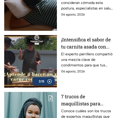
consideran cómoda esta
postura, especialistas en salud
advierten que dormir boca
06 agosto, 2026
abajo puede aumentar las
molestias musculares y
articulares con el paso de los
años. Estas son las razones y
¡Intensifica el sabor de
las recomendaciones para
tu carnita asada con
descansar mejor.
esta receta de rub
El experto parrillero compartió
una mezcla clave de
clásico del Chef Luis
condimentos para que tus
Rivas! (VIDEO)
cortes tengan una costra de
06 agosto, 2026
delicioso sabor
3:15
7 trucos de
maquillistas para
desinflamar las bolsas
Conoce cuáles son los trucos
de expertos maquillistas que
de los ojos en menos de