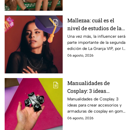
Mallezaa: cuál es el
nivel de estudios de la
Host Digital de La
Una vez más, la influencer será
parte importante de la segunda
Granja VIP 2026
edición de La Granja VIP, por lo
que es importante saber un
06 agosto, 2026
poco más acerca de ella
Manualidades de
Cosplay: 3 ideas
creativas para diseñar
Manualidades de Cosplay. 3
ideas para crear accesorios y
accesorios de
armaduras de cosplay en goma
armadura con goma
EVA paso a paso.
06 agosto, 2026
EVA