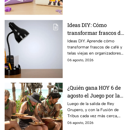
con entusiasmo
tiempo en estas vacaciones
Ideas DIY: Cómo
transformar frascos de
café vacíos y telas
Ideas DIY. Aprende cómo
transformar frascos de café y
viejas en
telas viejas en organizadores
organizadores de
vintage.
06 agosto, 2026
escritorio estilo vintage
¿Quién gana HOY 6 de
agosto el Juego por la
Recompensa de
Luego de la salida de Rey
Grupero, y con la Fusión de
Survivor México La
Tribus cada vez más cerca,
Reliquia en Llamas?
siguen las hostilidades entre
06 agosto, 2026
Jaguares y Halcones