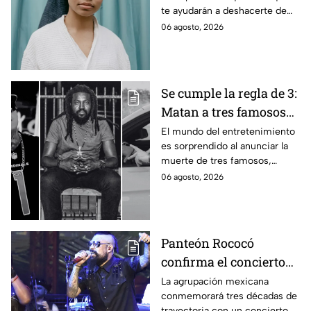
te ayudarán a deshacerte de
5 minutos
las bolsas de los ojos de
06 agosto, 2026
manera fácil y rápida sin
muchos productos
Se cumple la regla de 3:
Matan a tres famosos
en la semana del 31 de
El mundo del entretenimiento
es sorprendido al anunciar la
julio al 4 de agosto del
muerte de tres famosos,
2026
quienes les quitaron la vida,
06 agosto, 2026
cumpliendo la polémica regla
de 3
Panteón Rococó
confirma el concierto
más importante de su
La agrupación mexicana
conmemorará tres décadas de
trayectoria por sus 30
trayectoria con un concierto