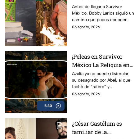
primer eliminado de
Antes de llegar a Survivor
México, Bobby Larios siguió un
Survivor México La
camino que pocos conocen
Reliquia en Llamas
06 agosto, 2026
¡Peleas en Survivor
México La Reliquia en
Llamas! Azalia explota
Azalia ya no puede disimular
su desagrado por Abel, al que
contra Abel y Rey
tachó de “ratero” y
Grupero queda
supuestamente querer
06 agosto, 2026
eliminado
afectarla; y ahora el fuego de
5:30
Rey Grupero se extinguió.
¿César Gastélum es
familiar de la