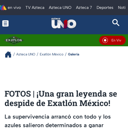
en vivo
TV Azteca
Azteca UNO
Azteca 7
Deportes
Notic
En Vivo
Azteca UNO
Exatlón México
Galería
FOTOS | ¡Una gran leyenda se
despide de Exatlón México!
La supervivencia arrancó con todo y los
azules salieron determinados a ganar