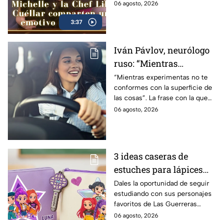
ya no puede más
06 agosto, 2026
3:37
Iván Pávlov, neurólogo
ruso: “Mientras
experimentas no te
“Mientras experimentas no te
conformes con la superficie de
conformes con la
las cosas”. La frase con la que
superficie de las cosas”
Iván Pávlov nos advierte contra
06 agosto, 2026
el peligro de aceptar los
resultados aparentes.
3 ideas caseras de
estuches para lápices
de KPop Demon
Dales la oportunidad de seguir
estudiando con sus personajes
Hunters para que los
favoritos de Las Guerreras
niños regresen a clases
KPop y gánale tiempo al
06 agosto, 2026