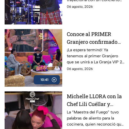
años: fecha, lugar y
especial y esto es todo lo que
06 agosto, 2026
costo
sabemos.
Conoce al PRIMER
Granjero confirmado
para La Granja VIP
¡La espera terminó! Ya
tenemos al primer Granjero
Segunda Temporada
que se unirá a La Granja VIP 2
y asegura: “La gente se va a
06 agosto, 2026
sorprender”
10:41
Michelle LLORA con la
Chef Lili Cuéllar y
recibe un poderoso
La “Maestra del Fuego” tuvo
palabras de aliento para la
consejo para NO
cocinera, quien reconoció que
rendirse (VIDEO)