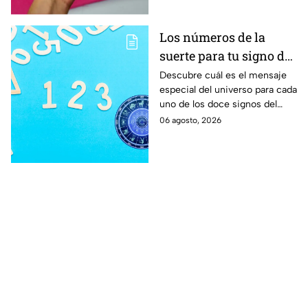
Los números de la
suerte para tu signo del
zodíaco hoy jueves 6 de
Descubre cuál es el mensaje
especial del universo para cada
agosto
uno de los doce signos del
zodíaco, así como sus
06 agosto, 2026
números de la suerte hoy
jueves 6 de agosto