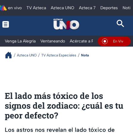
en vivo
TV Azteca
Azteca UNO
Azteca 7
Deportes
Notic
Venga La Alegría
Ventaneando
Acércate a Rocío
Al Extremo
En Vivo
Azteca UNO
TV Azteca Especiales
Nota
El lado más tóxico de los
signos del zodiaco: ¿cuál es tu
peor defecto?
Los astros nos revelan el lado tóxico de