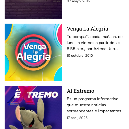
con el estilo único de El Capi
07 mayo, 2015
Pérez en La Resolana.
Venga La Alegría
Tu compañía cada mañana, de
lunes a viernes a partir de las
8:55 a.m., por Azteca Uno.
Toda la familia de VLA te
10 octubre, 2010
espera. ¡En Venga la Alegría es
tiempo de la diversión!
Al Extremo
Es un programa informativo
que muestra noticias
sorprendentes e impactantes
alrededor del mundo, además
17 abril, 2023
de especialistas y reportajes