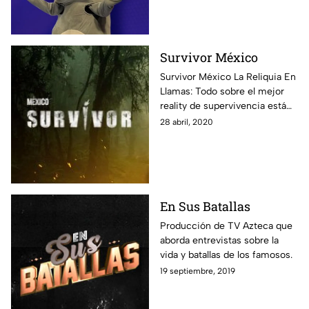
que te dejarán con la boca
abierta.
Survivor México
Survivor México La Reliquia En
Llamas: Todo sobre el mejor
reality de supervivencia está
aquí: fotos, notas y todos los
28 abril, 2020
episodios disponibles para que
vivas al máximo esta
experiencia.
En Sus Batallas
Producción de TV Azteca que
aborda entrevistas sobre la
vida y batallas de los famosos.
19 septiembre, 2019