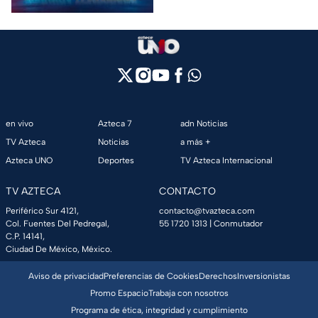
en vivo
Azteca 7
adn Noticias
TV Azteca
Noticias
a más +
Azteca UNO
Deportes
TV Azteca Internacional
TV AZTECA
CONTACTO
Periférico Sur 4121,
contacto@tvazteca.com
Col. Fuentes Del Pedregal,
55 1720 1313
| Conmutador
C.P. 14141,
Ciudad De México, México.
Aviso de privacidad
Preferencias de Cookies
Derechos
Inversionistas
Promo Espacio
Trabaja con nosotros
Programa de ética, integridad y cumplimiento