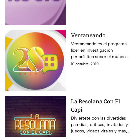
nuevo programa Acércate a
Rocío. Solo por Azteca UNO.
Ventaneando
Ventaneando es el programa
líder en investigación
periodística sobre el mundo
del espectáculo. Noticias,
10 octubre, 2010
entrevistas, exclusivas, con un
gran equipo comandando por
Pati Chapoy.
La Resolana Con El
Capi
Diviértete con las divertidas
parodias, críticas, invitados y
juegos, videos virales y más,