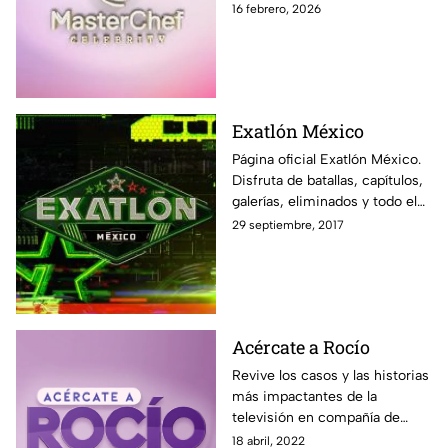
momentos exclusivos, últimas
16 febrero, 2026
noticias y sigue EN VIVO cada
programa en Azteca UNO
Exatlón México
Página oficial Exatlón México.
Disfruta de batallas, capítulos,
galerías, eliminados y todo el
contenido exclusivo fuera de la
29 septiembre, 2017
pantalla de Azteca UNO.
Acércate a Rocío
Revive los casos y las historias
más impactantes de la
televisión en compañía de
Rocío Sánchez Azuara y su
18 abril, 2022