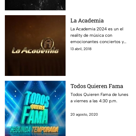
La Academia
La Academia 2024 es un el
reality de música con
emocionantes conciertos y
críticas, donde jóvenes
13 abril, 2018
cantantes compiten y la gente
vota por su alumno favorito.
Encuentra aquí la transmisión
en vivo 24/7, las últimas
noticias, las mejores fotos y
Todos Quieren Fama
revive los conciertos.
Todos Quieren Fama de lunes
a viernes a las 4:30 p.m.
20 agosto, 2020