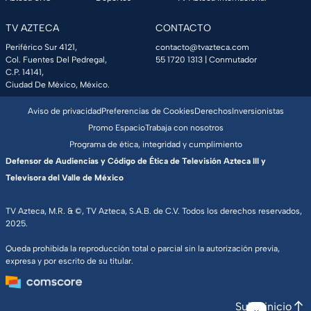
TV AZTECA
CONTACTO
Periférico Sur 4121,
contacto@tvazteca.com
Col. Fuentes Del Pedregal,
55 1720 1313
| Conmutador
C.P. 14141,
Ciudad De México, México.
Aviso de privacidad
Preferencias de Cookies
Derechos
Inversionistas
Promo Espacio
Trabaja con nosotros
Programa de ética, integridad y cumplimiento
Defensor de Audiencias y Código de Ética de Televisión Azteca III y
Televisora del Valle de México
TV Azteca, M.R. & ©, TV Azteca, S.A.B. de C.V. Todos los derechos reservados,
2025.
Queda prohibida la reproducción total o parcial sin la autorización previa,
expresa y por escrito de su titular.
Subir inicio