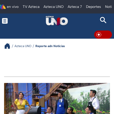
en vivo
TV Azteca
Azteca UNO
Azteca 7
Deportes
Notic
En 
Azteca UNO
Reporte adn Noticias