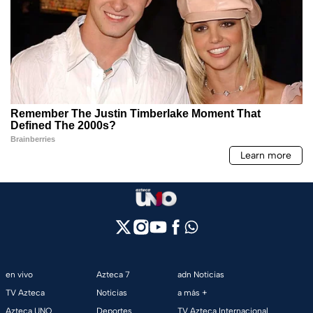
en vivo
Azteca 7
adn Noticias
TV Azteca
Noticias
a más +
Azteca UNO
Deportes
TV Azteca Internacional