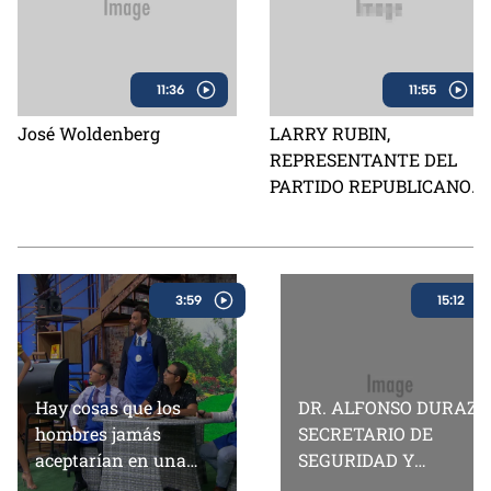
11:36
11:55
José Woldenberg
LARRY RUBIN,
REPRESENTANTE DEL
PARTIDO REPUBLICANO
EN MÉXICO
3:59
15:12
Hay cosas que los
DR. ALFONSO DURAZO,
hombres jamás
SECRETARIO DE
aceptarían en una
SEGURIDAD Y
mujer, ¡descubre cuáles
PROTECCION