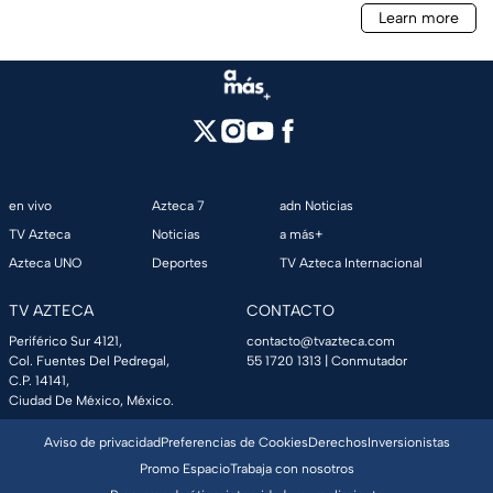
en vivo
Azteca 7
adn Noticias
TV Azteca
Noticias
a más+
Azteca UNO
Deportes
TV Azteca Internacional
TV AZTECA
CONTACTO
Periférico Sur 4121,
contacto@tvazteca.com
Col. Fuentes Del Pedregal,
55 1720 1313
| Conmutador
C.P. 14141,
Ciudad De México, México.
Aviso de privacidad
Preferencias de Cookies
Derechos
Inversionistas
Promo Espacio
Trabaja con nosotros