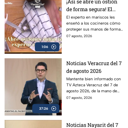
¡Así se abre un ostión
de forma segura! El
truco del Chef Alberto
El experto en mariscos les
enseñó a los cocineros cómo
Collarte para no
proteger sus manos de forma
cortarte en el intento
efectiva al momento de
07 agosto, 2026
(VIDEO)
manejar el cuchillo ostionero
1:06
Noticias Veracruz del 7
de agosto 2026
Mantente bien informado con
TV Azteca Veracruz del 7 de
agosto 2026, de la mano de
Berenice Girón y Gerson
07 agosto, 2026
Berdon.
37:26
Noticias Nayarit del 7