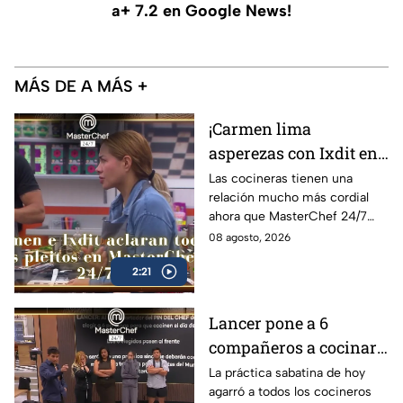
a+ 7.2 en Google News!
MÁS DE A MÁS +
¡Carmen lima
asperezas con Ixdit en
MasterChef 24/7 y
Las cocineras tienen una
relación mucho más cordial
culpa a Michelle! 'Me
ahora que MasterChef 24/7
calentó la cabeza'
está en su recta final
08 agosto, 2026
(VIDEO)
2:21
Lancer pone a 6
compañeros a cocinar
para TODOS y Luis se
La práctica sabatina de hoy
agarró a todos los cocineros
queja: '¿Premio o