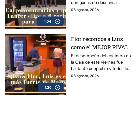
con ganas de descansar
castigo?' (VIDEO)
08 agosto, 2026
1:04
Flor reconoce a Luis
como el MEJOR RIVAL
de MasterChef 24/7: 'Te
El desempeño del cocinero en
la Gala de este viernes fue
vas a quedar' (VIDEO)
bastante aceptable y todos lo
notaron
08 agosto, 2026
1:26