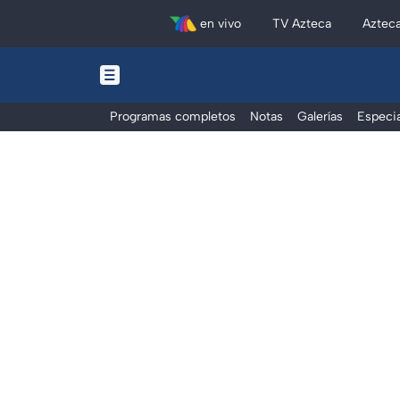
en vivo
TV Azteca
Aztec
Programas completos
Notas
Galerías
Especia