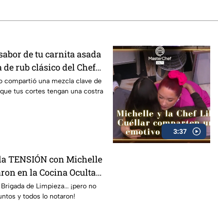
 sabor de tu carnita asada
a de rub clásico del Chef
VIDEO)
ero compartió una mezcla clave de
que tus cortes tengan una costra
3:37
 la TENSIÓN con Michelle
ron en la Cocina Oculta
 24/7 (VIDEO)
Brigada de Limpieza... ¡pero no
untos y todos lo notaron!