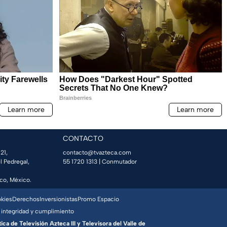
CONTACTO
21,
contacto@tvazteca.com
l Pedregal,
55 1720 1313
| Conmutador
co, México.
okies
Derechos
Inversionistas
Promo Espacio
 integridad y cumplimiento
a de Televisión Azteca III y Televisora del Valle de