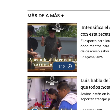
MÁS DE A MÁS +
¡Intensifica el
con esta recet
Luis Rivas! (
El experto parrill
condimentos para 
de delicioso sabor
06 agosto, 2026
3:15
Luis habla de
que todos nota
de MasterChef
Ambos están en la 
soportan trabajar j