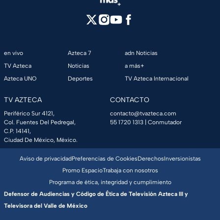
en vivo
Azteca 7
adn Noticias
TV Azteca
Noticias
a más+
Azteca UNO
Deportes
TV Azteca Internacional
TV AZTECA
CONTACTO
Periférico Sur 4121,
contacto@tvazteca.com
Col. Fuentes Del Pedregal,
55 1720 1313
| Conmutador
C.P. 14141,
Ciudad De México, México.
Aviso de privacidad
Preferencias de Cookies
Derechos
Inversionistas
Promo Espacio
Trabaja con nosotros
Programa de ética, integridad y cumplimiento
Defensor de Audiencias y Código de Ética de Televisión Azteca III y
Televisora del Valle de México