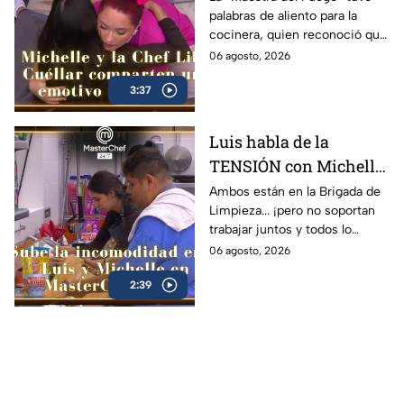
palabras de aliento para la
consejo para NO
cocinera, quien reconoció que
rendirse (VIDEO)
ya no puede más
06 agosto, 2026
3:37
Luis habla de la
TENSIÓN con Michelle
que todos notaron en la
Ambos están en la Brigada de
Limpieza... ¡pero no soportan
Cocina Oculta de
trabajar juntos y todos lo
MasterChef 24/7
notaron!
06 agosto, 2026
(VIDEO)
2:39