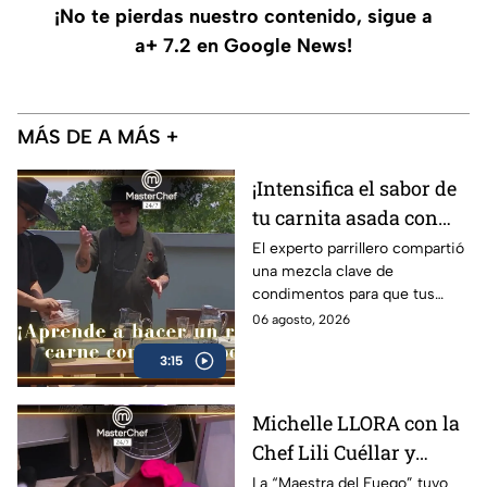
¡No te pierdas nuestro contenido, sigue a
a+ 7.2 en Google News!
MÁS DE A MÁS +
¡Intensifica el sabor de
tu carnita asada con
esta receta de rub
El experto parrillero compartió
una mezcla clave de
clásico del Chef Luis
condimentos para que tus
Rivas! (VIDEO)
cortes tengan una costra de
06 agosto, 2026
delicioso sabor
3:15
Michelle LLORA con la
Chef Lili Cuéllar y
recibe un poderoso
La “Maestra del Fuego” tuvo