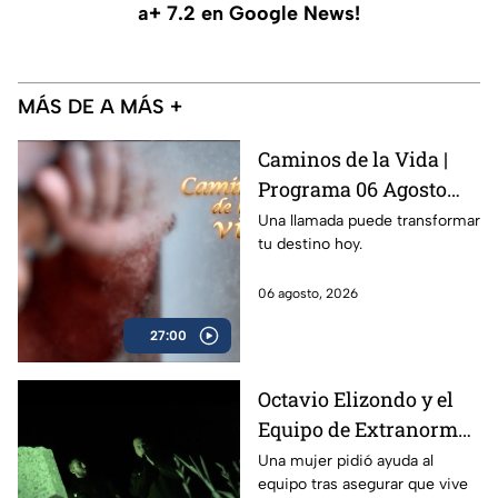
a+ 7.2 en Google News!
MÁS DE A MÁS +
Caminos de la Vida |
Programa 06 Agosto
2026
Una llamada puede transformar
tu destino hoy.
06 agosto, 2026
27:00
Octavio Elizondo y el
Equipo de Extranormal
investigan un presunto
Una mujer pidió ayuda al
equipo tras asegurar que vive
caso de brujería que