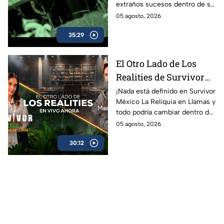
extraños sucesos dentro de su
aterra a una familia
casa.
05 agosto, 2026
35:29
El Otro Lado de Los
Realities de Survivor
México La Reliquia en
¡Nada está definido en Survivor
México La Reliquia en Llamas y
Llamas del miércoles
todo podría cambiar dentro de
05 de agosto
las tribus!
05 agosto, 2026
30:12