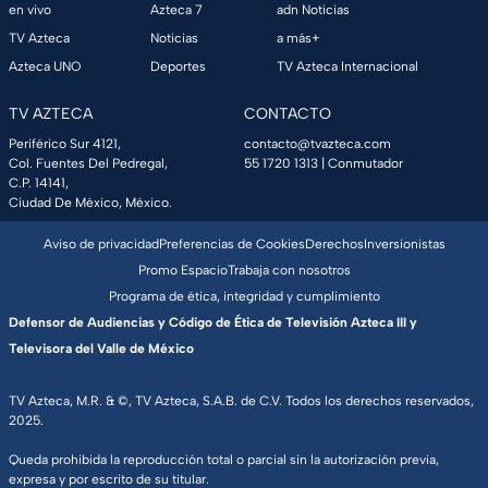
en vivo
Azteca 7
adn Noticias
TV Azteca
Noticias
a más+
Azteca UNO
Deportes
TV Azteca Internacional
TV AZTECA
CONTACTO
Periférico Sur 4121,
contacto@tvazteca.com
Col. Fuentes Del Pedregal,
55 1720 1313
| Conmutador
C.P. 14141,
Ciudad De México, México.
Aviso de privacidad
Preferencias de Cookies
Derechos
Inversionistas
Promo Espacio
Trabaja con nosotros
Programa de ética, integridad y cumplimiento
Defensor de Audiencias y Código de Ética de Televisión Azteca III y
Televisora del Valle de México
TV Azteca, M.R. & ©, TV Azteca, S.A.B. de C.V. Todos los derechos reservados,
2025.
Queda prohibida la reproducción total o parcial sin la autorización previa,
expresa y por escrito de su titular.