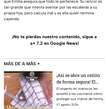
que Emilia asegura que todo le pertenece. Su rencor es
tan grande que intenta aventar por las escaleras a su
propia hija, pero calcula mal y es ella quien termina
cayendo.
¡No te pierdas nuestro contenido, sigue a
a+ 7.2 en Google News!
MÁS DE A MÁS +
¡Así se abre un ostión
de forma segura! El
truco del Chef Alberto
El experto en mariscos les
enseñó a los cocineros cómo
Collarte para no
proteger sus manos de forma
cortarte en el intento
efectiva al momento de
07 agosto, 2026
(VIDEO)