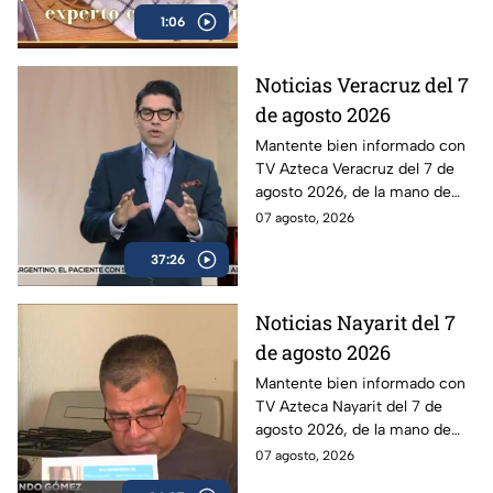
manejar el cuchillo ostionero
1:06
Noticias Veracruz del 7
de agosto 2026
Mantente bien informado con
TV Azteca Veracruz del 7 de
agosto 2026, de la mano de
Berenice Girón y Gerson
07 agosto, 2026
Berdon.
37:26
Noticias Nayarit del 7
de agosto 2026
Mantente bien informado con
TV Azteca Nayarit del 7 de
agosto 2026, de la mano de
Jorge Kirschner.
07 agosto, 2026