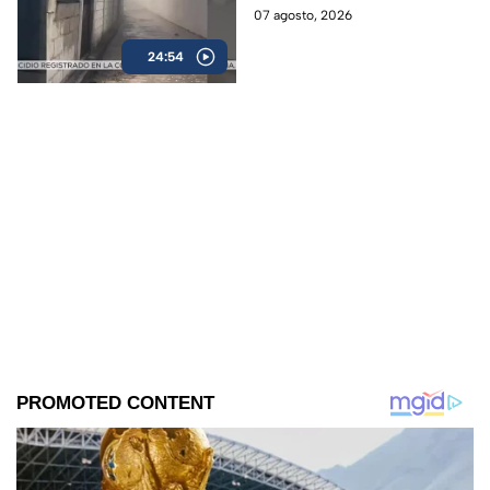
Alexis Balbuena.
07 agosto, 2026
24:54