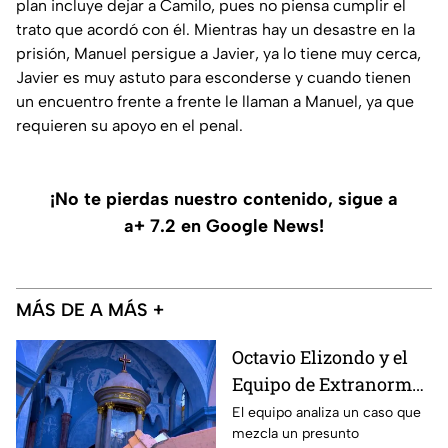
plan incluye dejar a Camilo, pues no piensa cumplir el
trato que acordó con él. Mientras hay un desastre en la
prisión, Manuel persigue a Javier, ya lo tiene muy cerca,
Javier es muy astuto para esconderse y cuando tienen
un encuentro frente a frente le llaman a Manuel, ya que
requieren su apoyo en el penal.
¡No te pierdas nuestro contenido, sigue a
a+ 7.2 en Google News!
MÁS DE A MÁS +
Octavio Elizondo y el
Equipo de Extranormal
investigan el colapso
El equipo analiza un caso que
mezcla un presunto
de un templo y una