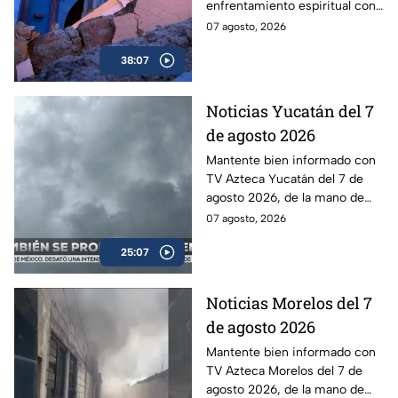
enfrentamiento espiritual con
presunta batalla
el derrumbe de un histórico
07 agosto, 2026
espiritual
templo.
38:07
Noticias Yucatán del 7
de agosto 2026
Mantente bien informado con
TV Azteca Yucatán del 7 de
agosto 2026, de la mano de
Lily Camino.
07 agosto, 2026
25:07
Noticias Morelos del 7
de agosto 2026
Mantente bien informado con
TV Azteca Morelos del 7 de
agosto 2026, de la mano de