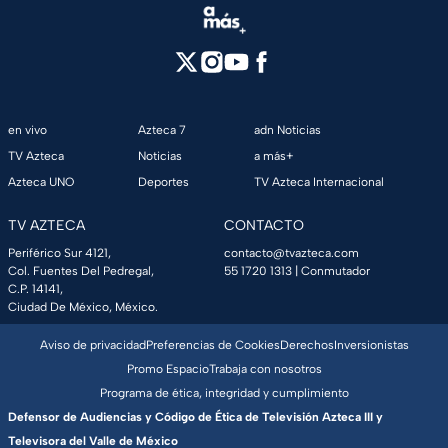
en vivo
Azteca 7
adn Noticias
TV Azteca
Noticias
a más+
Azteca UNO
Deportes
TV Azteca Internacional
TV AZTECA
CONTACTO
Periférico Sur 4121,
contacto@tvazteca.com
Col. Fuentes Del Pedregal,
55 1720 1313
| Conmutador
C.P. 14141,
Ciudad De México, México.
Aviso de privacidad
Preferencias de Cookies
Derechos
Inversionistas
Promo Espacio
Trabaja con nosotros
Programa de ética, integridad y cumplimiento
Defensor de Audiencias y Código de Ética de Televisión Azteca III y
Televisora del Valle de México