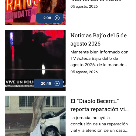
esperar del reality
detalles asombrosos que serán
05 agosto, 2026
próximamente
parte de La Granja VIP
2:08
Segunda Temporada.
Noticias Bajío del 5 de
agosto 2026
Mantente bien informado con
TV Azteca Bajío del 5 de
agosto 2026, de la mano de
Santiago Espinoza Figueroa y
05 agosto, 2026
Alejandra Magaña.
20:45
El "Diablo Becerril"
reporta reparación vial
y un hecho trágico en
La jornada incluyó la
conclusión de una reparación
CDMX
vial y la atención de un caso