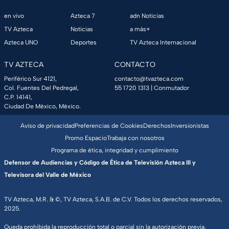
en vivo
Azteca 7
adn Noticias
TV Azteca
Noticias
a más+
Azteca UNO
Deportes
TV Azteca Internacional
TV AZTECA
CONTACTO
Periférico Sur 4121,
contacto@tvazteca.com
Col. Fuentes Del Pedregal,
55 1720 1313
| Conmutador
C.P. 14141,
Ciudad De México, México.
Aviso de privacidad
Preferencias de Cookies
Derechos
Inversionistas
Promo Espacio
Trabaja con nosotros
Programa de ética, integridad y cumplimiento
Defensor de Audiencias y Código de Ética de Televisión Azteca III y
Televisora del Valle de México
TV Azteca, M.R. & ©, TV Azteca, S.A.B. de C.V. Todos los derechos reservados,
2025.
Queda prohibida la reproducción total o parcial sin la autorización previa,