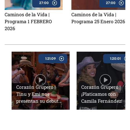
27:00
27:00
Caminos de la Vida |
Caminos de la Vida |
Programa 1 FEBRERO
Programa 25 Enero 2026
2026
V
i
d
e
o
1:21:09
1:20:01
s
Corazón Grupero |
Corazón Grupero |
Tinu y Emi nos
¡Platicamos con
presentan su debut
Camila Fernández!
musical