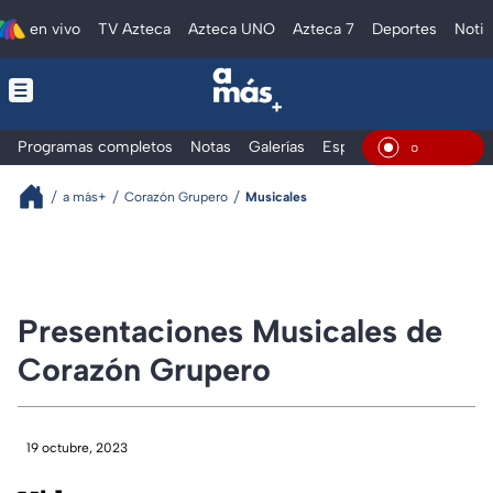
en vivo
TV Azteca
Azteca UNO
Azteca 7
Deportes
Notic
Programas completos
Notas
Galerías
Especiales
En Viv
a más+
Corazón Grupero
Musicales
Presentaciones Musicales de
Corazón Grupero
19 octubre, 2023