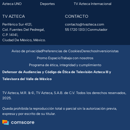
Azteca UNO
Deportes
TV Azteca Internacional
TV AZTECA
CONTACTO
Periférico Sur 4121,
contacto@tvazteca.com
Col. Fuentes Del Pedregal,
55 1720 1313
| Conmutador
C.P. 14141,
Ciudad De México, México.
Aviso de privacidad
Preferencias de Cookies
Derechos
Inversionistas
Promo Espacio
Trabaja con nosotros
Programa de ética, integridad y cumplimiento
Defensor de Audiencias y Código de Ética de Televisión Azteca III y
Televisora del Valle de México
TV Azteca, M.R. & ©, TV Azteca, S.A.B. de C.V. Todos los derechos reservados,
2025.
Queda prohibida la reproducción total o parcial sin la autorización previa,
expresa y por escrito de su titular.