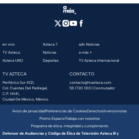
en vivo
Azteca 7
adn Noticias
TV Azteca
Noticias
a más +
Azteca UNO
Deportes
TV Azteca Internacional
TV AZTECA
CONTACTO
Periférico Sur 4121,
contacto@tvazteca.com
Col. Fuentes Del Pedregal,
55 1720 1313
| Conmutador
C.P. 14141,
Ciudad De México, México.
Aviso de privacidad
Preferencias de Cookies
Derechos
Inversionistas
Promo Espacio
Trabaja con nosotros
Programa de ética, integridad y cumplimiento
Defensor de Audiencias y Código de Ética de Televisión Azteca III y