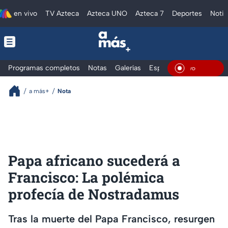
en vivo
TV Azteca
Azteca UNO
Azteca 7
Deportes
Notic
Programas completos
Notas
Galerías
Especiales
En Viv
a más+
Nota
Papa africano sucederá a
Francisco: La polémica
profecía de Nostradamus
Tras la muerte del Papa Francisco, resurgen