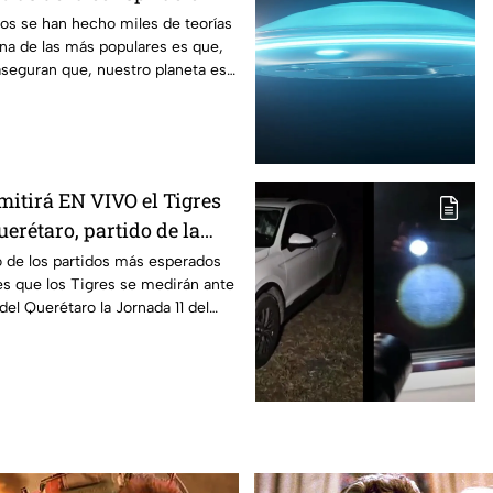
años se han hecho miles de teorías
 una de las más populares es que,
seguran que, nuestro planeta es
mitirá EN VIVO el Tigres
uerétaro, partido de la
 Clausura 2026
o de los partidos más esperados
 es que los Tigres se medirán ante
del Querétaro la Jornada 11 del
026 de la Liga MX