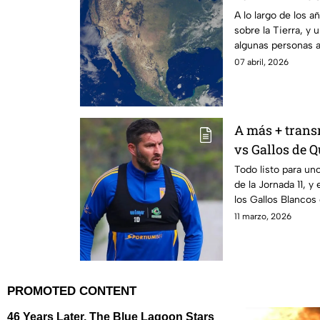
A lo largo de los 
sobre la Tierra, y
algunas personas a
plano
07 abril, 2026
A más + trans
vs Gallos de Q
jornada 11 del
Todo listo para un
de la Jornada 11, y
los Gallos Blancos 
Torneo Clausura 2
11 marzo, 2026