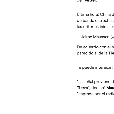
de
Twitter
.
Última hora: China d
de banda estrecha p
los criterios inicial
— Jaime Maussan (
De acuerdo con el 
parecido al de la
Tie
Te puede interesar:
“La señal proviene d
Tierra
”, declaró
Mau
“captada por el rad