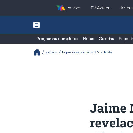
en vivo
TV Azteca
Aztec
Programas completos
Notas
Galerías
Especia
a más+
Especiales a más + 7.2
Nota
Jaime 
revelac