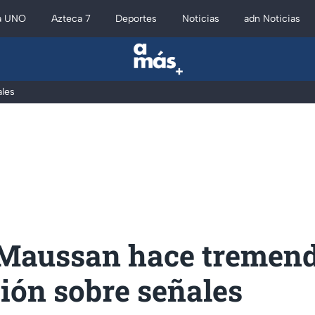
a UNO
Azteca 7
Deportes
Noticias
adn Noticias
les
Maussan hace tremen
ión sobre señales