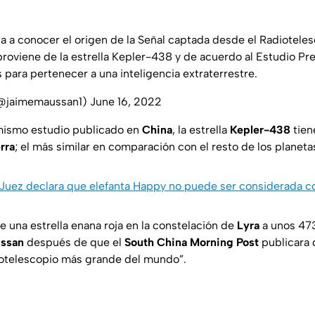
a a conocer el origen de la Señal captada desde el Radioteles
roviene de la estrella Kepler-438 y de acuerdo al Estudio Pr
es para pertenecer a una inteligencia extraterrestre.
@jaimemaussan1)
June 16, 2022
mismo estudio publicado en
China
, la estrella
Kepler-438
tie
rra
; el más similar en comparación con el resto de los planeta
Juez declara que elefanta Happy no puede ser considerada 
e una estrella enana roja en la constelación de
Lyra
a unos 473
ssan
después de que el
South China Morning Post
publicara 
iotelescopio más grande del mundo”.