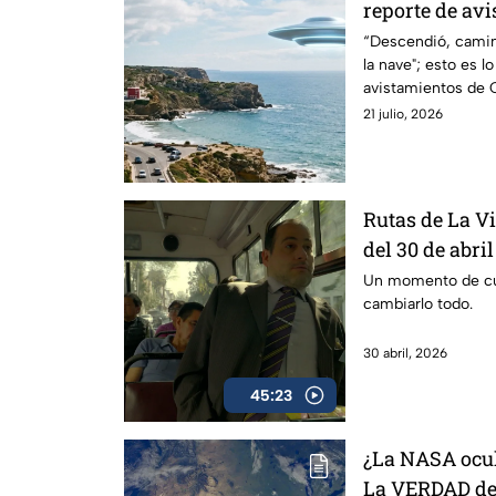
reporte de av
descenso de u
“Descendió, caminó
la nave"; esto es l
avistamientos de 
21 julio, 2026
Rutas de La V
del 30 de abril
Un momento de cur
cambiarlo todo.
30 abril, 2026
45:23
¿La NASA ocult
La VERDAD det