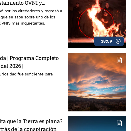
istamiento OVNI y
n ser
 por los alrededores y regresó a
o que se sabe sobre uno de los
OVNIS más inquietantes.
38:59
ida | Programa Completo
 del 2026 |
iosidad fue suficiente para
a que la Tierra es plana?
rás de la conspiración