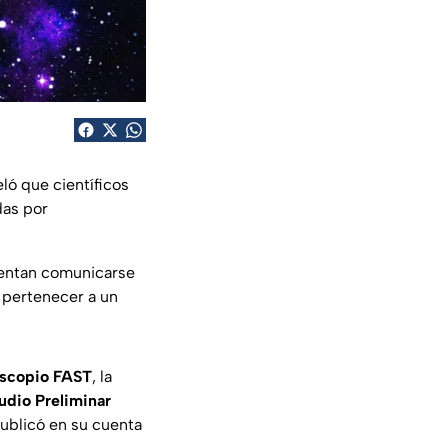
eló que científicos
das por
ntentan comunicarse
a pertenecer a un
scopio FAST
, la
udio Preliminar
publicó en su cuenta