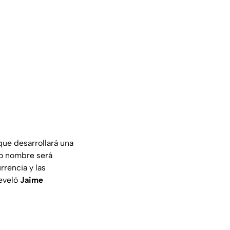
que desarrollará una
yo nombre será
rrencia y las
eveló
Jaime