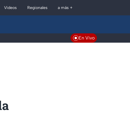
Regionales
Videos
a más +
En Vivo
da