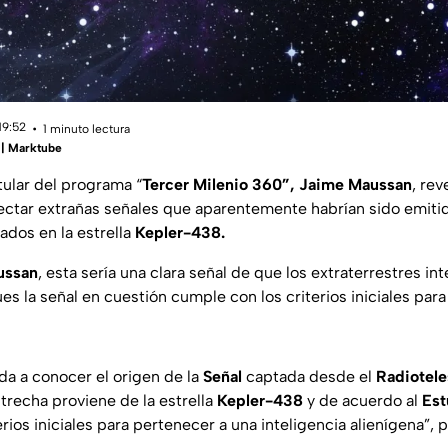
19:52
1 minuto lectura
 | Marktube
tular del programa “
Tercer Milenio 360”, Jaime Maussan
, rev
ectar extrañas señales que aparentemente habrían sido emiti
ados en la estrella
Kepler-438.
ussan
, esta sería una clara señal de que los extraterrestres i
s la señal en cuestión cumple con los criterios iniciales par
da a conocer el origen de la
Señal
captada desde el
Radiotele
trecha proviene de la estrella
Kepler-438
y de acuerdo al
Est
rios iniciales para pertenecer a una inteligencia alienígena”, 