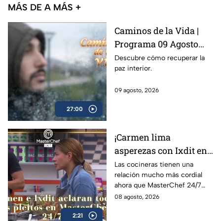
MÁS DE A MÁS +
Caminos de la Vida |
Programa 09 Agosto
2026
Descubre cómo recuperar la
paz interior.
09 agosto, 2026
27:00
¡Carmen lima
asperezas con Ixdit en
MasterChef 24/7 y
Las cocineras tienen una
relación mucho más cordial
culpa a Michelle! 'Me
ahora que MasterChef 24/7
calentó la cabeza'
está en su recta final
08 agosto, 2026
(VIDEO)
2:21