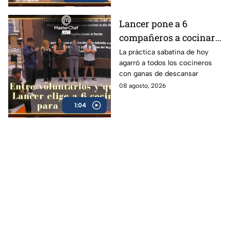
Lancer pone a 6
compañeros a cocinar
para TODOS y Luis se
La práctica sabatina de hoy
agarró a todos los cocineros
queja: '¿Premio o
con ganas de descansar
castigo?' (VIDEO)
08 agosto, 2026
1:04