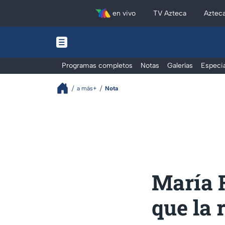
en vivo
TV Azteca
Aztec
Programas completos
Notas
Galerías
Especia
a más+
Nota
María F
que la 