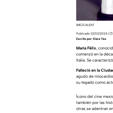
|MEZCALENT
Publicado 22/02/2024 | 🕑
Escrito por:
Kiara Tea
María Félix
, conocid
comenzó en la décad
Italia. Se caracteriz
Falleció en la Ciud
agudo de miocardio.
su legado como actri
Ícono del cine mexic
también por las hist
otras se adentran en