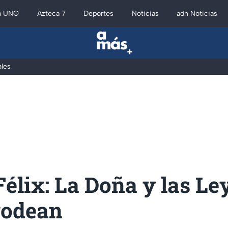
a UNO
Azteca 7
Deportes
Noticias
adn Noticias
les
élix: La Doña y las L
rodean