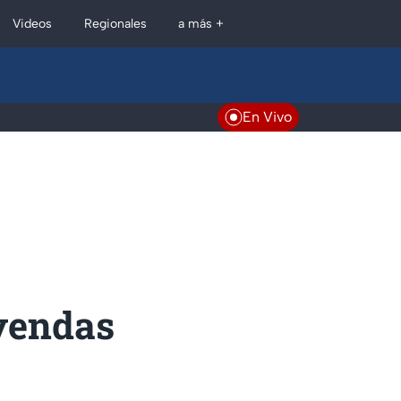
Regionales
Videos
a más +
En Vivo
eyendas