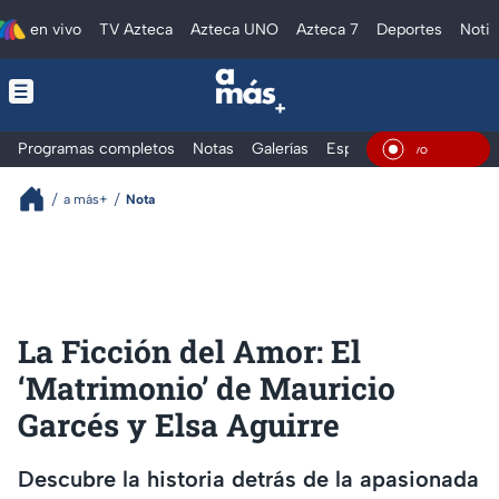
en vivo
TV Azteca
Azteca UNO
Azteca 7
Deportes
Notic
Programas completos
Notas
Galerías
Especiales
En Vi
a más+
Nota
La Ficción del Amor: El
‘Matrimonio’ de Mauricio
Garcés y Elsa Aguirre
Descubre la historia detrás de la apasionada