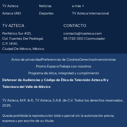
TV Azteca
Noticias
a más +
Azteca UNO
Deportes
TV Azteca Internacional
TV AZTECA
CONTACTO
Periférico Sur 4121,
contacto@tvazteca.com
Col. Fuentes Del Pedregal,
55 1720 1313
| Conmutador
C.P. 14141,
Ciudad De México, México.
Aviso de privacidad
Preferencias de Cookies
Derechos
Inversionistas
Promo Espacio
Trabaja con nosotros
Programa de ética, integridad y cumplimiento
Defensor de Audiencias y Código de Ética de Televisión Azteca III y
Televisora del Valle de México
TV Azteca, M.R. & ©, TV Azteca, S.A.B. de C.V. Todos los derechos reservados,
2025.
Queda prohibida la reproducción total o parcial sin la autorización previa,
expresa y por escrito de su titular.