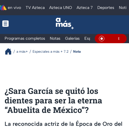
en vivo
TV Azteca
Azteca UNO
Azteca 7
Deportes
Notic
Programas completos
Notas
Galerías
Especiales
En Vivo
a más+
Especiales a más + 7.2
Nota
¿Sara García se quitó los
dientes para ser la eterna
“Abuelita de México”?
La reconocida actriz de la Época de Oro del