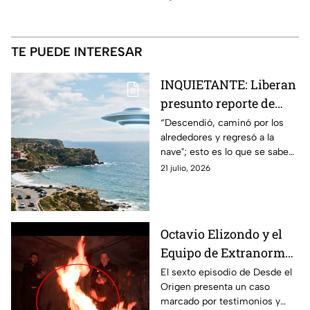
TE PUEDE INTERESAR
INQUIETANTE: Liberan
presunto reporte de
avistamiento OVNI y
“Descendió, caminó por los
alrededores y regresó a la
descenso de un ser
nave"; esto es lo que se sabe
sobre uno de los avistamientos
21 julio, 2026
de OVNIS más inquietantes.
Octavio Elizondo y el
Equipo de Extranormal
investigan un caso
El sexto episodio de Desde el
Origen presenta un caso
donde un espíritu
marcado por testimonios y
buscaría trascender