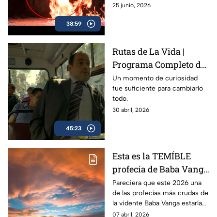
fenómenos que inquietan a
25 junio, 2026
una familia.
38:59
Rutas de La Vida |
Programa Completo del
30 de abril del 2026 |
Un momento de curiosidad
fue suficiente para cambiarlo
todo.
30 abril, 2026
45:23
Esta es la TEMÍBLE
profecía de Baba Vanga
que se podría cumplir
Pareciera que este 2026 una
de las profecías más crudas de
este 2026 sobre las
la vidente Baba Vanga estaría
tensiones
por cumplirse... Esto es lo que
07 abril, 2026