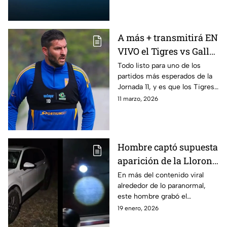
mundial
A más + transmitirá EN
VIVO el Tigres vs Gallos
de Querétaro, partido
Todo listo para uno de los
partidos más esperados de la
de la jornada 11 del
Jornada 11, y es que los Tigres
Clausura 2026
se medirán ante los Gallos
11 marzo, 2026
Blancos del Querétaro la
Jornada 11 del Torneo Clausura
2026 de la Liga MX
Hombre captó supuesta
aparición de la Llorona
en su camioneta: VIDEO
En más del contenido viral
alrededor de lo paranormal,
este hombre grabó el
momento en el que
19 enero, 2026
supuestamente la Llorona se