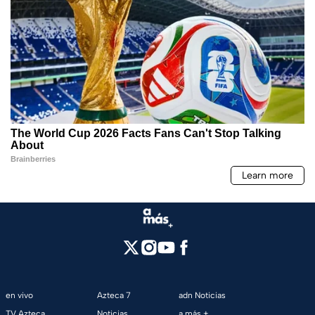
en vivo
Azteca 7
adn Noticias
TV Azteca
Noticias
a más +