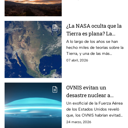
internacionales
se sabe:
¿La NASA oculta que la
Tierra es plana? La
VERDAD detrás de la
A lo largo de los años se han
hecho miles de teorías sobre la
conspiración
Tierra, y una de las más
populares es que, algunas
07 abril, 2026
personas aseguran que,
nuestro planeta es plano
OVNIS evitan un
desastre nuclear a
nivel mundial, así lo
Un exoficial de la Fuerza Aérea
de los Estados Unidos reveló
reveló un exoficial de la
que, los OVNIS habrían evitado
Fuerza Aérea de los
que el mundo sufriera un
24 marzo, 2026
Estados Unidos
desastre nuclear a nivel