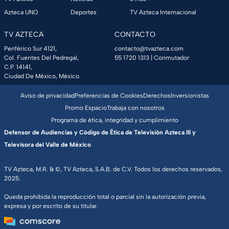
Azteca UNO
Deportes
TV Azteca Internacional
TV AZTECA
CONTACTO
Periférico Sur 4121,
contacto@tvazteca.com
Col. Fuentes Del Pedregal,
55 1720 1313
| Conmutador
C.P. 14141,
Ciudad De México, México.
Aviso de privacidad
Preferencias de Cookies
Derechos
Inversionistas
Promo Espacio
Trabaja con nosotros
Programa de ética, integridad y cumplimiento
Defensor de Audiencias y Código de Ética de Televisión Azteca III y
Televisora del Valle de México
TV Azteca, M.R. & ©, TV Azteca, S.A.B. de C.V. Todos los derechos reservados,
2025.
Queda prohibida la reproducción total o parcial sin la autorización previa,
expresa y por escrito de su titular.