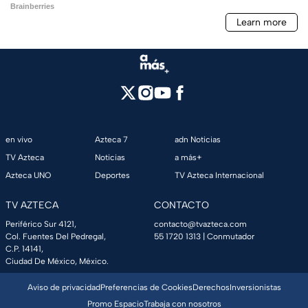
en vivo
Azteca 7
adn Noticias
TV Azteca
Noticias
a más+
Azteca UNO
Deportes
TV Azteca Internacional
TV AZTECA
CONTACTO
Periférico Sur 4121,
contacto@tvazteca.com
Col. Fuentes Del Pedregal,
55 1720 1313
| Conmutador
C.P. 14141,
Ciudad De México, México.
Aviso de privacidad
Preferencias de Cookies
Derechos
Inversionistas
Promo Espacio
Trabaja con nosotros