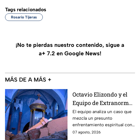
Tags relacionados
Rosario Tijeras
¡No te pierdas nuestro contenido, sigue a
a+ 7.2 en Google News!
MÁS DE A MÁS +
Octavio Elizondo y el
Equipo de Extranormal
investigan el colapso
El equipo analiza un caso que
mezcla un presunto
de un templo y una
enfrentamiento espiritual con
presunta batalla
el derrumbe de un histórico
07 agosto, 2026
espiritual
templo.