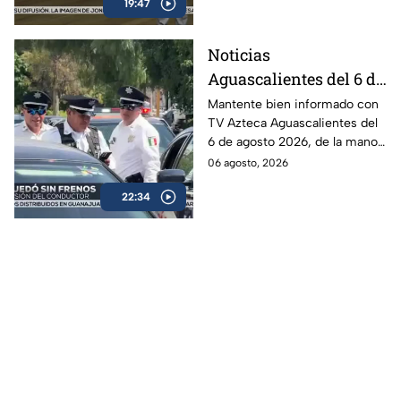
19:47
Noticias
Aguascalientes del 6 de
agosto 2026
Mantente bien informado con
TV Azteca Aguascalientes del
6 de agosto 2026, de la mano
de Roberta Sánchez.
06 agosto, 2026
22:34