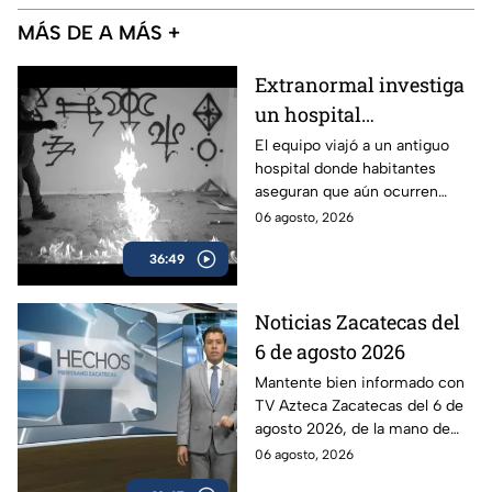
MÁS DE A MÁS +
Extranormal investiga
un hospital
abandonado en
El equipo viajó a un antiguo
hospital donde habitantes
Aguascalientes,
aseguran que aún ocurren
México, marcado por el
fenómenos difíciles de
06 agosto, 2026
misterio
explicar.
36:49
Noticias Zacatecas del
6 de agosto 2026
Mantente bien informado con
TV Azteca Zacatecas del 6 de
agosto 2026, de la mano de
Víctor Santiago.
06 agosto, 2026