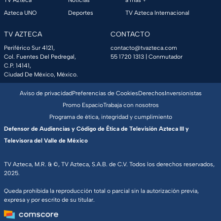
Azteca UNO
Deportes
TV Azteca Internacional
TV AZTECA
CONTACTO
Periférico Sur 4121,
contacto@tvazteca.com
Col. Fuentes Del Pedregal,
55 1720 1313
| Conmutador
C.P. 14141,
Ciudad De México, México.
Aviso de privacidad
Preferencias de Cookies
Derechos
Inversionistas
Promo Espacio
Trabaja con nosotros
Programa de ética, integridad y cumplimiento
Defensor de Audiencias y Código de Ética de Televisión Azteca III y
Televisora del Valle de México
TV Azteca, M.R. & ©, TV Azteca, S.A.B. de C.V. Todos los derechos reservados,
2025.
Queda prohibida la reproducción total o parcial sin la autorización previa,
expresa y por escrito de su titular.