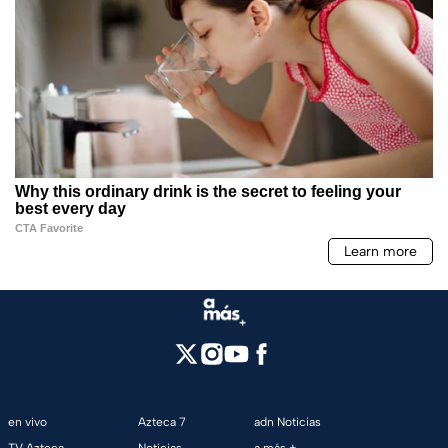
en vivo
Azteca 7
adn Noticias
TV Azteca
Noticias
a más +