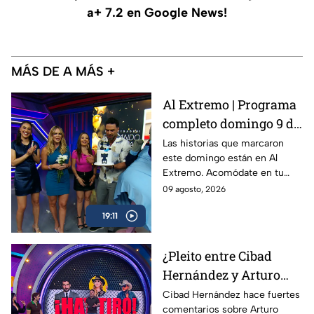
a+ 7.2 en Google News!
MÁS DE A MÁS +
Al Extremo | Programa
completo domingo 9 de
agosto 2026
Las historias que marcaron
este domingo están en Al
Extremo. Acomódate en tu
lugar favorito y disfruta de los
09 agosto, 2026
reportajes más intensos de la
19:11
televisión.
¿Pleito entre Cibad
Hernández y Arturo
Carmona? Situación
Cibad Hernández hace fuertes
comentarios sobre Arturo
que empezó por fuertes