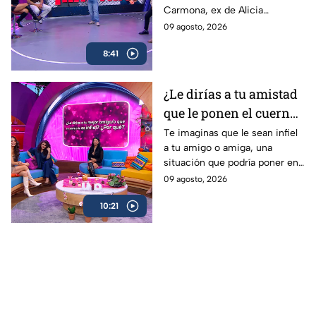
Carmona, ex de Alicia
declaraciones
Villarreal, una situación que
09 agosto, 2026
podría generar una fuerte pelea
8:41
entre ellos
¿Le dirías a tu amistad
que le ponen el cuerno?
Un momento decisivo
Te imaginas que le sean infiel
a tu amigo o amiga, una
con tus amigos
situación que podría poner en
juego la amistad, un fuerte
09 agosto, 2026
debate se ha realizado sobre el
10:21
tema