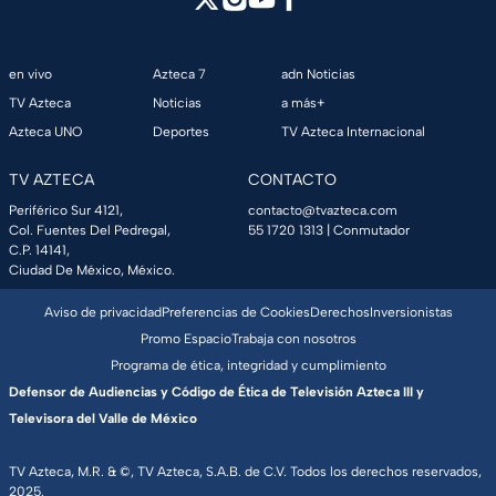
en vivo
Azteca 7
adn Noticias
TV Azteca
Noticias
a más+
Azteca UNO
Deportes
TV Azteca Internacional
TV AZTECA
CONTACTO
Periférico Sur 4121,
contacto@tvazteca.com
Col. Fuentes Del Pedregal,
55 1720 1313
| Conmutador
C.P. 14141,
Ciudad De México, México.
Aviso de privacidad
Preferencias de Cookies
Derechos
Inversionistas
Promo Espacio
Trabaja con nosotros
Programa de ética, integridad y cumplimiento
Defensor de Audiencias y Código de Ética de Televisión Azteca III y
Televisora del Valle de México
TV Azteca, M.R. & ©, TV Azteca, S.A.B. de C.V. Todos los derechos reservados,
2025.