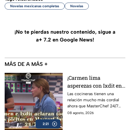
Novelas mexicanas completas
Novelas
¡No te pierdas nuestro contenido, sigue a
a+ 7.2 en Google News!
MÁS DE A MÁS +
¡Carmen lima
asperezas con Ixdit en
MasterChef 24/7 y
Las cocineras tienen una
relación mucho más cordial
culpa a Michelle! 'Me
ahora que MasterChef 24/7
calentó la cabeza'
está en su recta final
08 agosto, 2026
(VIDEO)
2:21