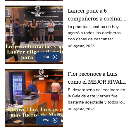
Lancer pone a 6
compañeros a cocinar
para TODOS y Luis se
La práctica sabatina de hoy
agarró a todos los cocineros
queja: '¿Premio o
con ganas de descansar
castigo?' (VIDEO)
08 agosto, 2026
1:04
Flor reconoce a Luis
como el MEJOR RIVAL
de MasterChef 24/7: 'Te
El desempeño del cocinero en
la Gala de este viernes fue
vas a quedar' (VIDEO)
bastante aceptable y todos lo
notaron
08 agosto, 2026
1:26