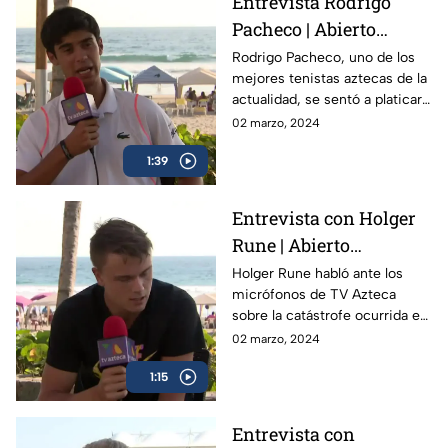
Entrevista Rodrigo
Pacheco | Abierto
Mexicano de Tenis
Rodrigo Pacheco, uno de los
mejores tenistas aztecas de la
actualidad, se sentó a platicar
con TV Azteca previo al
02 marzo, 2024
Abierto Mexicano de Tenis en
1:39
Acapulco
Entrevista con Holger
Rune | Abierto
Mexicano de Tenis
Holger Rune habló ante los
micrófonos de TV Azteca
sobre la catástrofe ocurrida en
Acapulco y como el Abierto
02 marzo, 2024
Mexicano de Open da
1:15
esperanza a la gente
Entrevista con