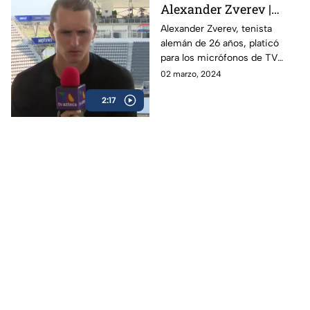
Alexander Zverev |
Abierto Mexicano de
Alexander Zverev, tenista
alemán de 26 años, platicó
Tenis
para los micrófonos de TV
Azteca Deportes durante su
02 marzo, 2024
participación en el Abierto
2:17
Mexicano de Tenis