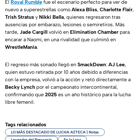
El
Royal
Rumble
fue el escenario perfecto para ver de
nuevo a superestrellas como
Alexa
Bliss
,
Charlotte
Flair
,
Trish
Stratus
y
Nikki
Bella
, quienes regresaron tras
ausencias por embarazo, lesiones o semiretiros. Más
tarde,
Jade
Cargill
volvió en
Elimination
Chamber
para
encarar a Naomi, en una rivalidad que culminó en
WrestleMania
.
El regreso más sonado llegó en
SmackDown
:
AJ
Lee
,
quien estuvo retirada por 10 años debido a diferencias
con la empresa, volvió a la acción y retó directamente a
Becky
Lynch
por el campeonato intercontinental,
confirmando que
2025
es un año histórico para la lucha
libre femenil.
Tags relacionados
LO MÁS DESTACADO DE LUCHA AZTECA | Notas
Leyendas del Pancracio
En la Lona