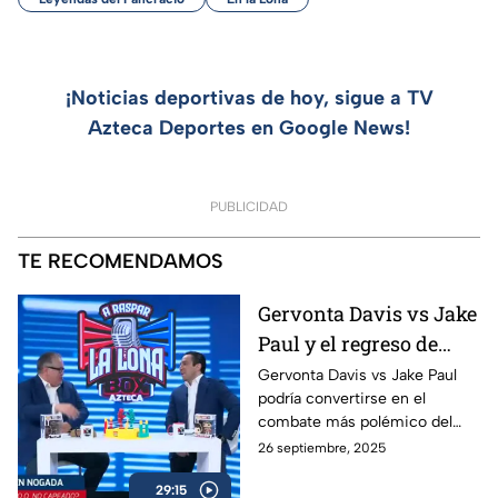
¡Noticias deportivas de hoy, sigue a TV
Azteca Deportes en Google News!
PUBLICIDAD
TE RECOMENDAMOS
Gervonta Davis vs Jake
Paul y el regreso de
Ryan García | A Raspar
Gervonta Davis vs Jake Paul
podría convertirse en el
La Lona
combate más polémico del
año, mientras Ryan García
26 septiembre, 2025
anuncia su regreso al ring con
29:15
sed de revancha.