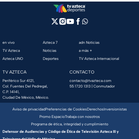
en vivo
Azteca 7
adn Noticias
TV Azteca
Noticias
a más +
Azteca UNO
Deportes
TV Azteca Internacional
TV AZTECA
CONTACTO
Periférico Sur 4121,
contacto@tvazteca.com
Col. Fuentes Del Pedregal,
55 1720 1313
| Conmutador
C.P. 14141,
Ciudad De México, México.
Aviso de privacidad
Preferencias de Cookies
Derechos
Inversionistas
Promo Espacio
Trabaja con nosotros
Programa de ética, integridad y cumplimiento
Defensor de Audiencias y Código de Ética de Televisión Azteca III y