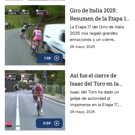
Giro de Italia 2025:
Resumen de la Etapa 17
y el triunfo de Isaac del
La Etapa 17 del Giro de Italia
2025 nos regaló grandes
Toro
emociones y un cierre
espectacular, en donde el líder
28 mayo, 2025
mexicano, Isaac del Toro, se
1:38
llevó el triunfo
Así fue el cierre de
Isaac del Toro en la
Etapa 17 del Giro de
Isaac del Toro ha dado un
golpe de autoridad al
Italia
imponerse en la Etapa 17,
consolidándose como líder de
28 mayo, 2025
la competencia y reforzando
0:59
su dominio con la maglia rosa.