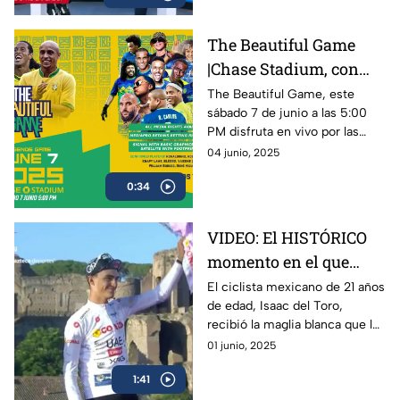
The Beautiful Game
|Chase Stadium, con
Ronaldinho y Roberto
The Beautiful Game, este
sábado 7 de junio a las 5:00
Carlos | 7 de junio a las
PM disfruta en vivo por las
5:00 PM
plataformas de Azteca
04 junio, 2025
Deportes el encuentro entre
0:34
Ronaldinho y Roberto Carlos
VIDEO: El HISTÓRICO
momento en el que
Isaac del Toro recibe la
El ciclista mexicano de 21 años
de edad, Isaac del Toro,
Maglia Blanca en el
recibió la maglia blanca que lo
Giro de Italia 2025
acredita como el mejor menor
01 junio, 2025
de 25 años en el Giro de Italia
1:41
2025