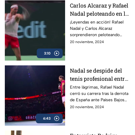
Carlos Alcaraz y Rafael
Nadal peloteando en la
Copa Davis
¡Leyendas en acción! Rafael
Nadal y Carlos Alcaraz
sorprendieron peloteando
juntos en la Copa Davis
20 noviembre, 2024
3:10
Nadal se despide del
tenis profesional entre
lágrimas
Entre lágrimas, Rafael Nadal
cerró su carrera tras la derrota
de España ante Países Bajos
en la Copa Davis, dejando un
20 noviembre, 2024
legado de 22 Grand Slams en
6:43
más de dos décadas.