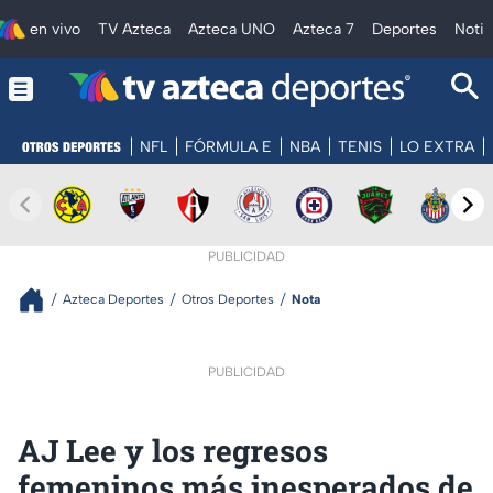
en vivo
TV Azteca
Azteca UNO
Azteca 7
Deportes
Notic
NFL
FÓRMULA E
NBA
TENIS
LO EXTRA
PUBLICIDAD
Azteca Deportes
Otros Deportes
Nota
PUBLICIDAD
AJ Lee y los regresos
femeninos más inesperados de