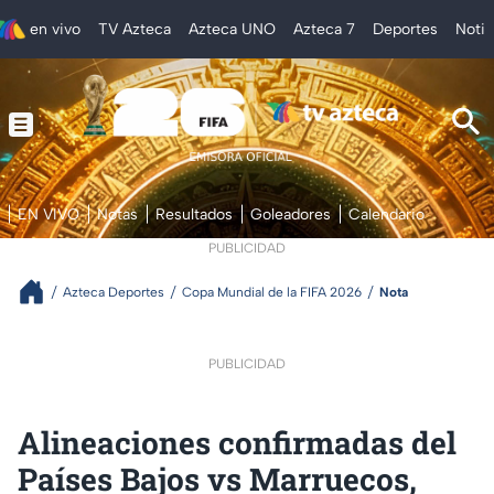
en vivo
TV Azteca
Azteca UNO
Azteca 7
Deportes
Notic
EN VIVO
Notas
Resultados
Goleadores
Calendario
PUBLICIDAD
Azteca Deportes
Copa Mundial de la FIFA 2026
Nota
PUBLICIDAD
Alineaciones confirmadas del
Países Bajos vs Marruecos,