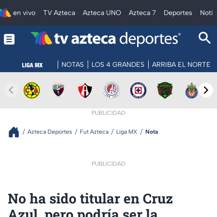
en vivo
TV Azteca
Azteca UNO
Azteca 7
Deportes
Notic
NOTAS
LOS 4 GRANDES
ARRIBA EL NORTE
PUBLICIDAD
Azteca Deportes
Fut Azteca
Liga MX
Nota
PUBLICIDAD
No ha sido titular en Cruz
Azul, pero podría ser la