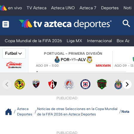
en vivo
TV Azteca
Azteca UNO
Azteca 7
Deportes
Notic
Copa Mundial de la FIFA 2026
Liga MX
Internacional
Box Azte
Futbol
PORTUGAL - PRIMERA DIVISIÓN
POR
-
-
ALV
VS
AGO 09 - 11:00
MINXMIN
AGO 09 - 13
PUBLICIDAD
Azteca
Noticias de otras Selecciones en la Copa Mundial
Nota
Deportes
de la FIFA 2026 en Azteca Deportes
PUBLICIDAD