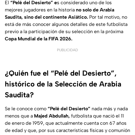
El
“Pelé del Desierto” e
s considerado uno de los
mejores jugadores en la historia
no solo de Arabia
Saudita, sino del continente Asiático.
Por tal motivo, no
está de más conocer algunos detalles de este futbolista
previo a la participación de su selección en la próxima
Copa Mundial de la FIFA 2026.
PUBLICIDAD
¿Quién fue el “Pelé del Desierto”,
histórico de la Selección de Arabia
Saudita?
Se le conoce como
“Pelé del Desierto”
nada más y nada
menos que a
Majed Abdullah,
futbolista que nació el 11
de enero de 1959, que actualmente cuenta con 67 años
de edad y que, por sus características físicas y comunión