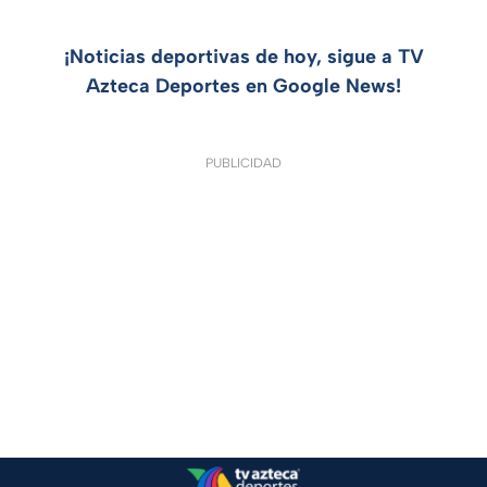
¡Noticias deportivas de hoy, sigue a TV
Azteca Deportes en Google News!
PUBLICIDAD