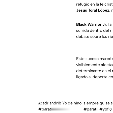
refugio en la fe cri
Jesús Toral López
, 
Black Warrior Jr
. f
sufrida dentro del 
debate sobre los ri
Este suceso marcó u
visiblemente afecta
determinante en el 
ligado al deporte c
@adriandrib
Yo de niño, siempre quise s
#paratiiiiiiiiiiiiiiiiiiiiiiiiiiiiiii
#paratii
#ypfッ