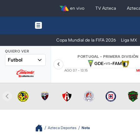
en vivo
TV Azteca
Aztec
Copa Mundial de la FIFA 2026
Liga MX
QUIERO VER
PORTUGAL - PRIMERA DIVISIÓN
Futbol
GDE
-
-
FAM
VS
AGO 07 - 13:15
M
Azteca Deportes
Nota