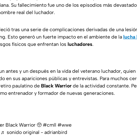
stiana. Su fallecimiento fue uno de los episodios más devastado
nombre real del luchador.
alleció tras una serie de complicaciones derivadas de una lesió
ring. Esto generó un fuerte impacto en el ambiente de la
lucha 
esgos físicos que enfrentan los
luchadores
.
n antes y un después en la vida del veterano luchador, quien
do en sus apariciones públicas y entrevistas. Para muchos cer
retiro paulatino de
Black Warrior
de la actividad constante. P
omo entrenador y formador de nuevas generaciones.
er Black Warrior 🥺
#cmll
#wwe
♬ sonido original - adrianbird