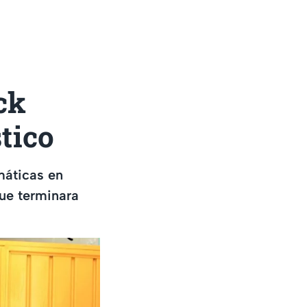
ck
stico
máticas en
ue terminara