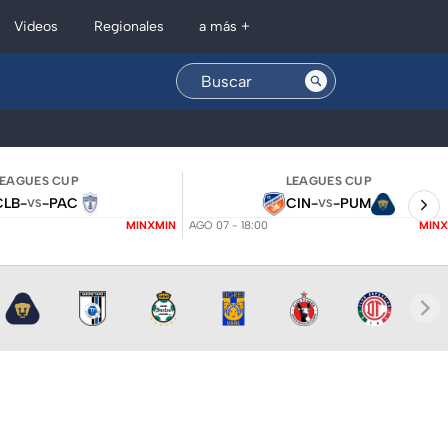
Regionales
Videos
a más +
LEAGUES CUP
LEAGUES CUP
CLB
-
-
PAC
CIN
-
-
PUM
VS
VS
MINXMIN
AGO 07 - 18:00
MINX