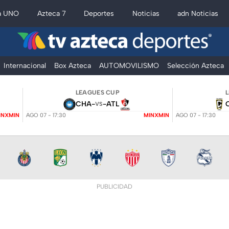
a UNO
Azteca 7
Deportes
Noticias
adn Noticias
Internacional
Box Azteca
AUTOMOVILISMO
Selección Azteca
LEAGUES CUP
CHA
-
-
ATL
VS
INXMIN
AGO 07 - 17:30
MINXMIN
AGO 07 - 17:30
PUBLICIDAD