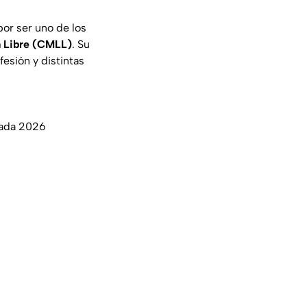
por ser uno de los
a Libre (CMLL)
. Su
esión y distintas
rada 2026