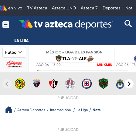
en vivo
TV Azteca
Azteca UNO
Azteca 7
Deportes
Notic
Futbol
MÉXICO - LIGA DE EXPANSIÓN
TLA
-
-
ALE
VS
AGO 06 - 16:00
MINXMIN
AGO 06 - 17
PUBLICIDAD
Azteca Deportes
Internacional
La Liga
Nota
PUBLICIDAD