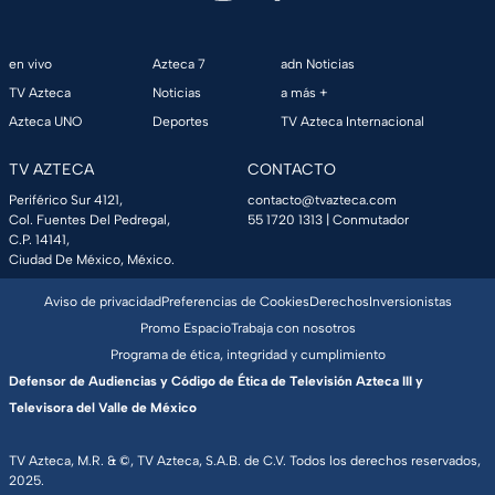
en vivo
Azteca 7
adn Noticias
TV Azteca
Noticias
a más +
Azteca UNO
Deportes
TV Azteca Internacional
TV AZTECA
CONTACTO
Periférico Sur 4121,
contacto@tvazteca.com
Col. Fuentes Del Pedregal,
55 1720 1313
| Conmutador
C.P. 14141,
Ciudad De México, México.
Aviso de privacidad
Preferencias de Cookies
Derechos
Inversionistas
Promo Espacio
Trabaja con nosotros
Programa de ética, integridad y cumplimiento
Defensor de Audiencias y Código de Ética de Televisión Azteca III y
Televisora del Valle de México
TV Azteca, M.R. & ©, TV Azteca, S.A.B. de C.V. Todos los derechos reservados,
2025.