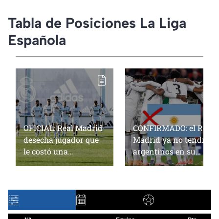
Tabla de Posiciones La Liga
Española
OFICIAL: Real Madrid
CONFIRMADO: el Real
desecha jugador que
Madrid ya no tendrá
le costó una
argentinos en su
MILLONADA de euros
plantilla y esta es la
a pocos días del inicio
razón
de temporada