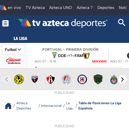
en vivo
TV Azteca
Azteca UNO
Azteca 7
Deportes
Notic
Futbol
PORTUGAL - PRIMERA DIVISIÓN
GDE
-
-
FAM
VS
AGO 07 - 13:15
MINXMIN
AGO 07 - 17
PUBLICIDAD
Azteca
La
Tabla de Posiciones La Liga
Internacional
Deportes
Liga
Española
PUBLICIDAD